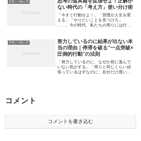
思考の道具箱を拡張せよ！正解が
習慣と行動心理
して後から、「なんで自分...
ない時代の「考え方」使い分け術
「今すぐ行動せよ！」「習慣が人生を変
える」「やりたいことを見つけろ」
……。今の時代、私たちの周りには行動
を促す提唱や「成功の法則」があふれか
えっています。SNSを開けば誰かが強い
言葉で正解を語り、本屋に行けば相反す
努力しているのに結果が出ない本
習慣と行動心理
るメソッドが隣り合わせで並...
当の理由｜停滞を破る“一点突破×
圧倒的行動”の法則
「努力しているのに、なぜか前に進んで
いない気がする」「周りと同じくらい頑
張っているはずなのに、自分だけ置いて
いかれている」こんな胸のざわつきに、
あなたはどれくらい覚えがあるでしょう
か。年齢のせいでもない。才能が足りな
いわけでもない。運が悪い...
コメント
コメントを書き込む