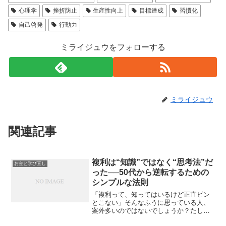
心理学
挫折防止
生産性向上
目標達成
習慣化
自己啓発
行動力
ミライジュウをフォローする
ミライジュウ
関連記事
複利は“知識”ではなく“思考法”だ
お金と学び直し
った──50代から逆転するための
シンプルな法則
「複利って、知ってはいるけど正直ピン
とこない」そんなふうに思っている人、
案外多いのではないでしょうか？たしか
に、複利の仕組みは簡単です。お金が増