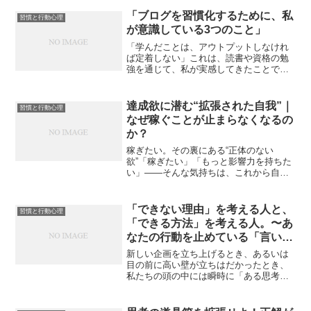
えて、その増えた分もまたお金を生む。
教科書で見たことがある、あるいは聞い
「ブログを習慣化するために、私
習慣と行動心理
たことがある、という人も...
が意識している3つのこと」
「学んだことは、アウトプットしなけれ
ば定着しない」これは、読書や資格の勉
強を通じて、私が実感してきたことで
す。私はこれまで「7つの習慣」や「嫌わ
れる勇気」のような“考え方”の本が好き
で、日々の読書を習慣にしています。ま
達成欲に潜む“拡張された自我”｜
習慣と行動心理
た、簿記2級・FP2級...
なぜ稼ぐことが止まらなくなるの
か？
稼ぎたい。その裏にある“正体のない
欲”「稼ぎたい」「もっと影響力を持ちた
い」——そんな気持ちは、これから自分
の力で生きていこうとする人にとって自
然な感情だと思います。家族のため、誰
かの役に立ちたい、世の中を良くした
「できない理由」を考える人と、
習慣と行動心理
い。そういう“まっとうな理...
「できる方法」を考える人。〜あ
なたの行動を止めている「言い
訳」の正体を暴く〜
新しい企画を立ち上げるとき、あるいは
目の前に高い壁が立ちはだかったとき、
私たちの頭の中には瞬時に「ある思考」
が浮かびます。「でも、予算がないから
無理だよ」「時間的に厳しいよね」と、
できない理由を次々と並べてしまう。そ