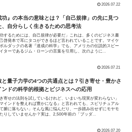
2026.07.22
成功』の本当の意味とは？「自己規律」の先に見つ
た、自分らしく生きるための思考法
功するためには、自己規律が必要だ」これは、多くのビジネス書
己啓発本で耳にタコができるほど言われていることです。マイケ
ボルダックの名著『達成の科学』でも、アメリカの伝説的スピー
イターであるジム・ローンの言葉を引用し、次のように...
2026.07.21
教と量子力学の4つの共通点とは？引き寄せ・豊かさ
インドの科学的根拠とビジネスへの応用
き寄せの法則を試しているけれど、いまいち現実が変わらない」
マインドを整えれば豊かになる』と言われても、スピリチュアル
て腑に落ちない」そんな風に悩んだり、一歩踏み出せずにモヤモ
たりしていませんか？実は、2,500年前の「ブッダ...
2026.07.20