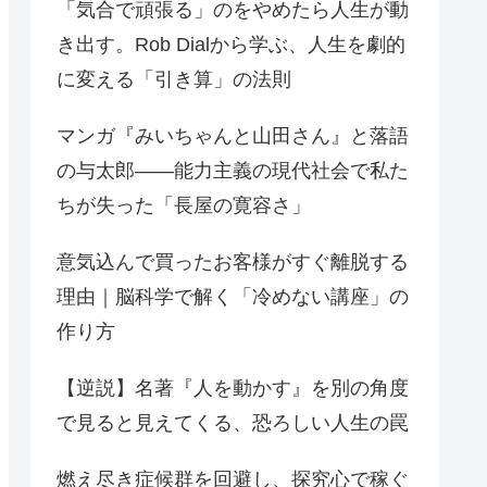
「気合で頑張る」のをやめたら人生が動
き出す。Rob Dialから学ぶ、人生を劇的
に変える「引き算」の法則
マンガ『みいちゃんと山田さん』と落語
の与太郎——能力主義の現代社会で私た
ちが失った「長屋の寛容さ」
意気込んで買ったお客様がすぐ離脱する
理由｜脳科学で解く「冷めない講座」の
作り方
【逆説】名著『人を動かす』を別の角度
で見ると見えてくる、恐ろしい人生の罠
燃え尽き症候群を回避し、探究心で稼ぐ