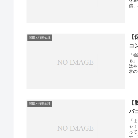
信、
【
習慣と行動心理
コ
「会
る」
はや
常の
【
習慣と行動心理
パ
「ま
ゃ！
って
す。