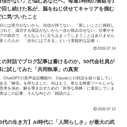
自信がない」と悩むあなたへ。毎週1時間の番組を1
で回し続けた私が、脳をねじ伏せてキャリアを掴む
でに気づいたこと
分には実力がないから、自信が持てない」「新しいことに挑戦し
けれど、成功する保証がないから一歩が踏み出せない」仕事やキ
アの節目で、そんなふうに立ち止まってしまうことはありません
多くの人が、「自分にはできる」という客観的な証拠（...
2026.07.14
Iとの対話でブログ記事は書けるのか。50代会社員が
際に試してみた「共同執筆」の真実
、ChatGPTの音声会話機能や、Claudeとの対話を繰り返してい
ある「確信」を持ちました。AIはもう、単なる検索ツールじゃな
思考を深め、解を導き出すための「対等な相棒」に進化していま
実はこの記事、そんなAIとの「雑談のよ...
2026.07.12
50代の生き方】AI時代に「人間らしさ」が最大の武