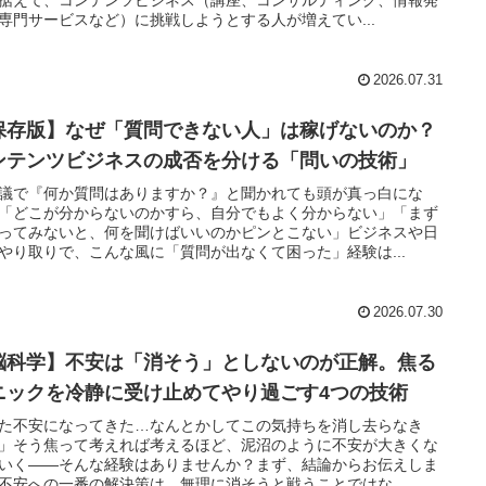
専門サービスなど）に挑戦しようとする人が増えてい...
2026.07.31
保存版】なぜ「質問できない人」は稼げないのか？
ンテンツビジネスの成否を分ける「問いの技術」
議で『何か質問はありますか？』と聞かれても頭が真っ白にな
「どこが分からないのかすら、自分でもよく分からない」「まず
ってみないと、何を聞けばいいのかピンとこない」ビジネスや日
やり取りで、こんな風に「質問が出なくて困った」経験は...
2026.07.30
脳科学】不安は「消そう」としないのが正解。焦る
ニックを冷静に受け止めてやり過ごす4つの技術
た不安になってきた…なんとかしてこの気持ちを消し去らなき
」そう焦って考えれば考えるほど、泥沼のように不安が大きくな
いく――そんな経験はありませんか？まず、結論からお伝えしま
不安への一番の解決策は、無理に消そうと戦うことではな...