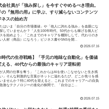
0代会社員が「強み探し」を今すぐやめるべき理由。
子の『無用の用』に学ぶ、すり減らないコンテンツ
ジネスの始め方
たはいま「自分の市場価値」や「他人に誇れる強み」を血眼にな
探していませんか？「人生100年時代、50代からも稼げる個人ビ
スを始めよう」「これまでのキャリアを棚卸しして、代わりのき
い人材（商品）になろう」ビジネス書やSNSを開...
2026.07.16
AI時代の生存戦略】「手元の地味な自動化」を価値
変える、40代からの最強のキャリア逆転術
Iが人間の仕事を奪う」「これからはAIを使いこなせないと生き残
い」そんな刺激的な言葉がネットに溢れるたび、どこか焦りを感
いませんか？特に40代を迎えると、これまでのキャリアへの自負
急激なテクノロジーの進化の狭間で、「自分はこ...
2026.07.15