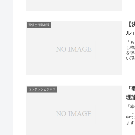
【
習慣と行動心理
ル
「も
し検
を求
い現
「
コンテンツビジネス
理
「幸
──
中で
ます