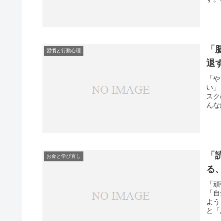
「
習慣と行動心理
退
「や
い」
スク
んな
「
お金と学び直し
る
「頑
「自
よう
と「