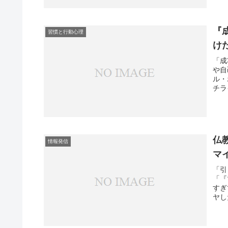
『
習慣と行動心理
け
「成
や自
ル・
チラ
仏
情報発信
マ
「引
「『
すぎ
ヤし