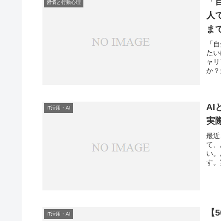
「
習慣と行動心理
人
ま
「自
たい
ャリ
か？
A
IT活用・AI
実
最近
て、
い。
す。
【
IT活用・AI