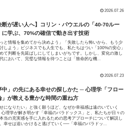
2026.07.26
決断が遅い人へ】コリン・パウエルの「40-70ルー
」に学ぶ、70%の確信で動き出す技術
っと情報を集めてから決めよう」「失敗したら怖いから、もう少
討しよう」ビジネスでも人生でも、私たちはつい「100%の安心」
めて判断を先延ばしにしてしまいがちです。しかし、変化の激し
代において、完璧な情報を待つことは「致命的な機...
2026.07.23
夢中」の先にある幸せの探しかた ─ 心理学「フロー
論」が教える豊かな時間の重ね方
せになりたい」と強く願うほど、なぜか幸福感は遠のいていく
。心理学が解き明かす「幸福のパラドックス」と、私たちが日々の
本当の充実感を手に入れるための思考アプローチについて解説し
。幸せは追いかけると逃げていく──「幸福のパラドッ...