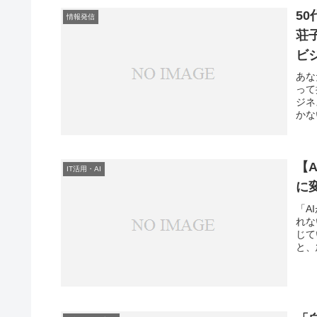
5
情報発信
荘
ビ
あな
って
ジネ
かな
【
IT活用・AI
に
「A
れな
じて
と、