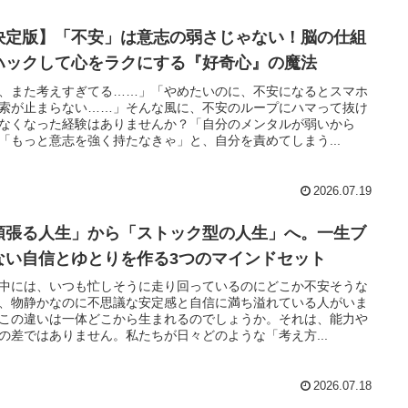
決定版】「不安」は意志の弱さじゃない！脳の仕組
ハックして心をラクにする『好奇心』の魔法
、また考えすぎてる……」「やめたいのに、不安になるとスマホ
索が止まらない……」そんな風に、不安のループにハマって抜け
なくなった経験はありませんか？「自分のメンタルが弱いから
「もっと意志を強く持たなきゃ」と、自分を責めてしまう...
2026.07.19
頑張る人生」から「ストック型の人生」へ。一生ブ
ない自信とゆとりを作る3つのマインドセット
中には、いつも忙しそうに走り回っているのにどこか不安そうな
、物静かなのに不思議な安定感と自信に満ち溢れている人がいま
この違いは一体どこから生まれるのでしょうか。それは、能力や
の差ではありません。私たちが日々どのような「考え方...
2026.07.18