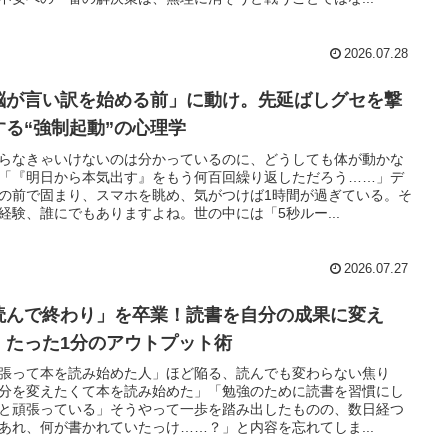
2026.07.28
脳が言い訳を始める前」に動け。先延ばしグセを撃
する“強制起動”の心理学
らなきゃいけないのは分かっているのに、どうしても体が動かな
「『明日から本気出す』をもう何百回繰り返しただろう……」デ
の前で固まり、スマホを眺め、気がつけば1時間が過ぎている。そ
経験、誰にでもありますよね。世の中には「5秒ルー...
2026.07.27
読んで終わり」を卒業！読書を自分の成果に変え
、たった1分のアウトプット術
張って本を読み始めた人」ほど陥る、読んでも変わらない焦り
分を変えたくて本を読み始めた」「勉強のために読書を習慣にし
と頑張っている」そうやって一歩を踏み出したものの、数日経つ
あれ、何が書かれていたっけ……？」と内容を忘れてしま...