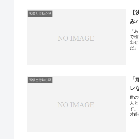
【
習慣と行動心理
み
「あ
で検
出せ
だ」
「
習慣と行動心理
レ
世の
人と
す。
才能