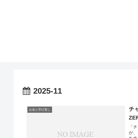
2025-11
チ
お金と学び直し
Z
「チ
が、
ため