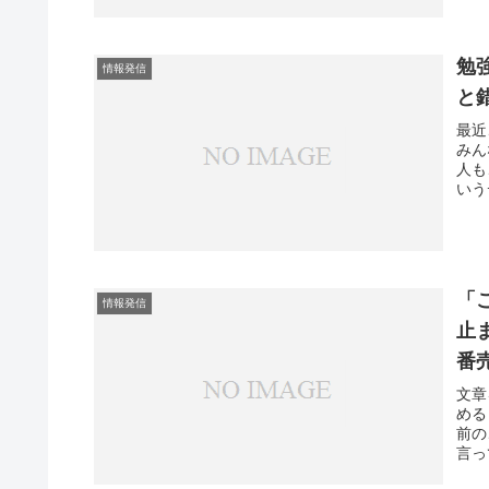
勉
情報発信
と
最近
みん
人も
いう
「
情報発信
止
番
文章
める
前の
言っ