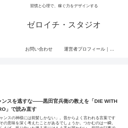
習慣と心理で、稼ぐ力をデザインする
ゼロイチ・スタジオ
お問い合わせ
運営者プロフィール｜ミライジュウ
ャンスを逃すな——黒田官兵衛の教えを「DIE WITH
ERO」で読み直す
ャンスの神様には前髪しかない」。昔からよく言われる言葉です
その意味を深く考えたことがあるでしょうか。つかむのは一瞬。
らえば、振り向いた後ろ姿にはもう手が届かない。前回の記事で