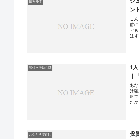
シ
情報発信
ン
こん
前に
でも
はず
1
習慣と行動心理
｜
あな
け確
略で
たが
投
お金と学び直し