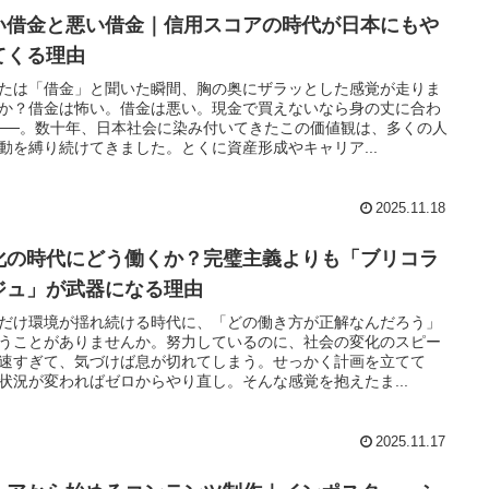
い借金と悪い借金｜信用スコアの時代が日本にもや
てくる理由
たは「借金」と聞いた瞬間、胸の奥にザラッとした感覚が走りま
か？借金は怖い。借金は悪い。現金で買えないなら身の丈に合わ
──。数十年、日本社会に染み付いてきたこの価値観は、多くの人
動を縛り続けてきました。とくに資産形成やキャリア...
2025.11.18
化の時代にどう働くか？完璧主義よりも「ブリコラ
ジュ」が武器になる理由
だけ環境が揺れ続ける時代に、「どの働き方が正解なんだろう」
うことがありませんか。努力しているのに、社会の変化のスピー
速すぎて、気づけば息が切れてしまう。せっかく計画を立てて
状況が変わればゼロからやり直し。そんな感覚を抱えたま...
2025.11.17