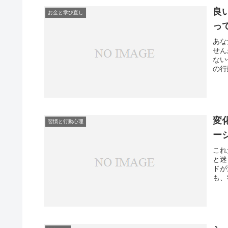
良
お金と学び直し
っ
あな
せん
ない
の行
変
習慣と行動心理
ー
これ
と迷
ドが
も、