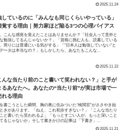
2025.11.24
強しているのに「みんなも同じくらいやっている」
錯覚する理由｜努力家ほど陥る3つの心理バイアス
、こんな感覚を覚えたことはありませんか？「社会人って意外と
な勉強してるんじゃないか？」「資格に挑む人も、読書している
、周りには普通にいる気がする」「“日本人は勉強していない”と
データは本当なの？」もしかしたら、あなたもこんな...
2025.11.22
こんな当たり前のこと書いて笑われない？」と手が
まるあなたへ。あなたの“当たり前”が実は市場で一
売れる理由
を書こうとした瞬間、胸の奥に住みついた“検閲官”がささやき始
ときがあります。「ねえ、これ初歩すぎない？」「こんな当たり
こと書いたら笑われるよ」「もっとすごい人が、もっと深いこと
てるじゃないか」そして書きかけの記事は「下書き」...
2025.11.21