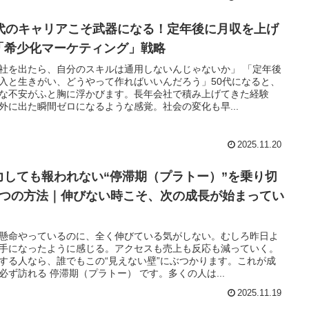
0代のキャリアこそ武器になる！定年後に月収を上げ
「希少化マーケティング」戦略
社を出たら、自分のスキルは通用しないんじゃないか」 「定年後
入と生きがい、どうやって作ればいいんだろう」50代になると、
な不安がふと胸に浮かびます。長年会社で積み上げてきた経験
外に出た瞬間ゼロになるような感覚。社会の変化も早...
2025.11.20
力しても報われない“停滞期（プラトー）”を乗り切
5つの方法｜伸びない時こそ、次の成長が始まってい
懸命やっているのに、全く伸びている気がしない。むしろ昨日よ
手になったように感じる。アクセスも売上も反応も減っていく。
する人なら、誰でもこの“見えない壁”にぶつかります。これが成
必ず訪れる 停滞期（プラトー） です。多くの人は...
2025.11.19