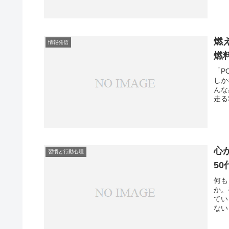
燃
情報発信
燃
「P
しか
んな
走る
心
習慣と行動心理
5
何も
か。
てい
ない