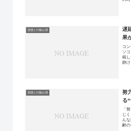
遅
習慣と行動心理
果
コン
ソコ
稿し
静け
努
習慣と行動心理
る
「努
じく
んな
齢の