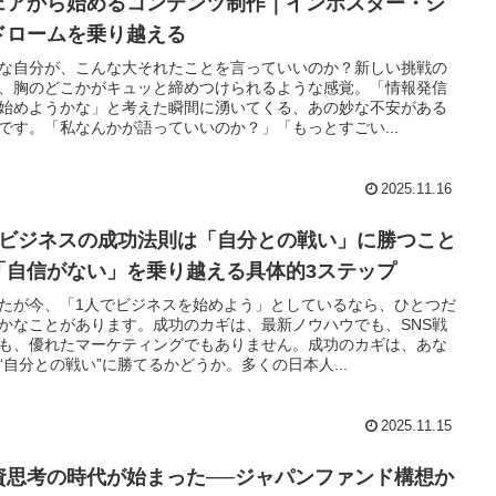
ェアから始めるコンテンツ制作｜インポスター・シ
ドロームを乗り越える
な自分が、こんな大それたことを言っていいのか？新しい挑戦の
、胸のどこかがキュッと締めつけられるような感覚。「情報発信
始めようかな」と考えた瞬間に湧いてくる、あの妙な不安がある
です。「私なんかが語っていいのか？」「もっとすごい...
2025.11.16
人ビジネスの成功法則は「自分との戦い」に勝つこと
「自信がない」を乗り越える具体的3ステップ
たが今、「1人でビジネスを始めよう」としているなら、ひとつだ
かなことがあります。成功のカギは、最新ノウハウでも、SNS戦
も、優れたマーケティングでもありません。成功のカギは、あな
“自分との戦い”に勝てるかどうか。多くの日本人...
2025.11.15
資思考の時代が始まった──ジャパンファンド構想か