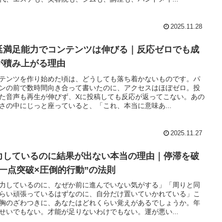
2025.11.28
延満足能力でコンテンツは伸びる｜反応ゼロでも成
が積み上がる理由
テンツを作り始めた頃は、どうしても落ち着かないものです。パ
ンの前で数時間向き合って書いたのに、アクセスはほぼゼロ。投
た音声も再生が伸びず、Xに投稿しても反応が返ってこない。あの
さの中にじっと座っていると、「これ、本当に意味あ...
2025.11.27
力しているのに結果が出ない本当の理由｜停滞を破
“一点突破×圧倒的行動”の法則
力しているのに、なぜか前に進んでいない気がする」「周りと同
らい頑張っているはずなのに、自分だけ置いていかれている」こ
胸のざわつきに、あなたはどれくらい覚えがあるでしょうか。年
せいでもない。才能が足りないわけでもない。運が悪い...