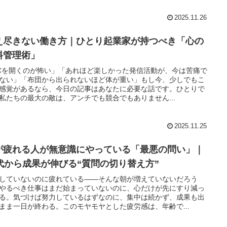
2025.11.26
え尽きない働き方｜ひとり起業家が持つべき「心の
料管理術」
Cを開くのが怖い」「あれほど楽しかった発信活動が、今は苦痛で
ない」「布団から出られないほど体が重い」もし今、少しでもこ
感覚があるなら、今日の記事はあなたに必要な話です。ひとりで
私たちの最大の敵は、アンチでも競合でもありません...
2025.11.25
が疲れる人が無意識にやっている「最悪の問い」｜
0代から成果が伸びる“質問の切り替え方”
していないのに疲れている――そんな朝が増えていないだろう
やるべき仕事はまだ始まっていないのに、心だけが先にすり減っ
る。気づけば努力しているはずなのに、集中は続かず、成果も出
まま一日が終わる。このモヤモヤとした疲労感は、年齢で...