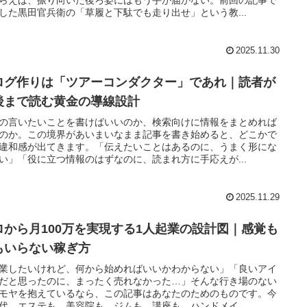
した黒田官兵衛の「草履と下駄でも走り出せ」という教...
2025.11.30
ログ作りは「ツアーコンダクター」であれ｜読者が
後まで読む黄金の導線設計
の言いたいことを書けばいいのか、検索向けに情報をまとめれば
のか。この境界があいまいなまま記事を書き始めると、どこかで
違和感が出てきます。「伝えたいことはあるのに、うまく形にな
い」「役に立つ情報のはずなのに、読まれ方に手応えが...
2025.11.29
ロから月100万を実現する1人起業の設計図｜感覚も
もいらない稼ぎ方
業したいけれど、何から始めればいいかわからない」「良いアイ
だと思ったのに、まったく売れなかった…」そんな行き場のない
モヤを抱えているなら、この記事はあなたのためのものです。今
代、エステも、美容院も、ジムも、講座も、ハンドメイ...