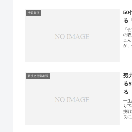
5
情報発信
る
「会
の収
こん
が、
努
習慣と行動心理
る
る
一生
り下
挑戦
長に