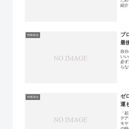
紹介
ブ
情報発信
最
自分
いい
必ず
らな
ゼ
情報発信
運
「起
デア
モヤ
の時