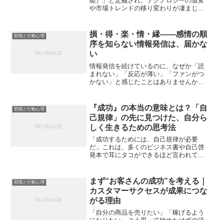
能）」と定義され、テクノロジーの激変
や市場トレンドの移り変わりが凄まじい
スピードで進んでいます。昨日までの正
解が、明日には全く通用しなくなること
も珍しくありません。特に、組織という
損・得・楽・情・縁――感情の順
習慣と行動心理
強固な盾を持たずに、自...
序を知らない情報発信は、届かな
い
情報発信を続けているのに、なぜか「読
まれない」「反応が薄い」「ファンがつ
かない」と感じたことはありませんか？
「ちゃんと調べて書いたのに、なぜスル
ーされるのか」「感情も込めて発信して
いるのに、なぜ共感されないのか」その
『成功』の本当の意味とは？「自
習慣と行動心理
背景には、「読者の感情が...
己規律」の先に見つけた、自分ら
しく生きるための思考法
「成功するためには、自己規律が必要
だ」これは、多くのビジネス書や自己啓
発本で耳にタコができるほど言われてい
ることです。マイケル・ボルダックの名
著『達成の科学』でも、アメリカの伝説
的スピーチライターであるジム・ローン
まず“お客さんの成功”を考える｜
習慣と行動心理
の言葉を引用し、次のように...
カスタマーサクセスが成果につな
がる理由
「自分の商品を売りたい」「稼げるよう