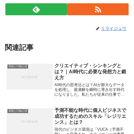
ミライジュウ
関連記事
クリエイティブ・シンキングと
習慣と行動心理
は？｜AI時代に必要な発想力と鍛
え方
AI時代の思考法とは？AIが膨大なデータ
を処理し、最適解を瞬時に導き出す時代
になりました。私たちが従来の仕事で大
切にしてきた「論理的に考える力」は、
すでにAIに置き換えられつつあります。
そんな中で、人間にしかできない思考法
予測不能な時代に個人ビジネスで
習慣と行動心理
は何か？その答えの...
成功するためのスキル「レジリエ
ンス」とは？
現代のビジネス環境は「VUCA（予測不