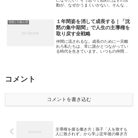
になりたい」そう思って始めたはずの活
動が、なぜかうまくいかない。そんな経
験はありませんか？その理由のひとつ
に、“相手の成功”が抜けていることがあり
ます。誰かに商品を届けたい。でもその
１年間姿を消して成長する｜「沈
習慣と行動心理
前に、「この人がどんな...
黙の集中期間」で人生の主導権を
取り戻す全戦略
仲間に流されるな。成長のために一旦離
れろ私たちは、常に誰かとつながってい
る時代を生きています。いつもの仲間と
集まり、変わらない会話を楽しむ。それ
は心地よく、一時的な安心感を与えてく
れる時間かもしれません。しかし、その
「居心地の良さ」こそが、...
コメント
コメントを書き込む
主導権を握る働き方｜孫子「人を致すも
人に致されず」から学ぶ定年後の稼ぎ方