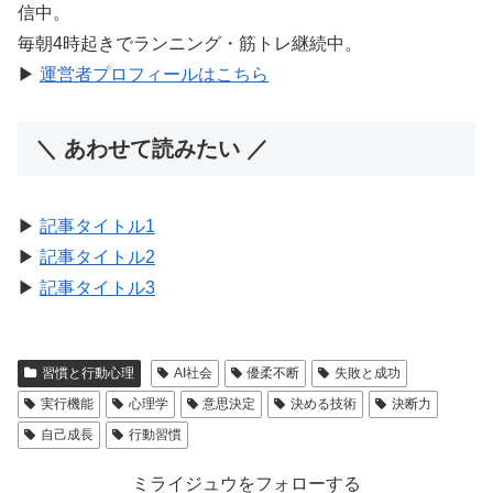
信中。
毎朝4時起きでランニング・筋トレ継続中。
▶︎
運営者プロフィールはこちら
＼ あわせて読みたい ／
▶︎
記事タイトル1
▶︎
記事タイトル2
▶︎
記事タイトル3
習慣と行動心理
AI社会
優柔不断
失敗と成功
実行機能
心理学
意思決定
決める技術
決断力
自己成長
行動習慣
ミライジュウをフォローする