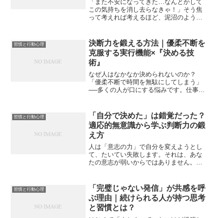
「また不安になってきた…なんとかして
この気持ちを消し去らなきゃ！」そう焦
って考えれば考えるほど、泥沼のように
不安が大きくなっていく――そんな経験
はありませんか？まず、結論からお伝え
します。不安への一番の解決策は、無理
決断力を鍛える方法｜優柔不断を
習慣と行動心理
に消そうと戦うことではな...
克服する実行機能×『決める技
術』
なぜ人はなかなか決められないのか？
「優柔不断で時間を無駄にしてしまう」
──多くの人が口にする悩みです。仕事で
大事な選択を迫られるとき、プライベー
トで進路を決めるとき、あるいはちょっ
とした買い物ですら迷ってしまう。決め
「自分で決めた」は錯覚だった？
習慣と行動心理
られない状態が続くと、心...
適応的無意識から学ぶ判断力の鍛
え方
人は「意志の力」で自分を変えようとし
て、たいてい失敗します。それは、あな
たの意志が弱いからではありません。そ
もそも人の判断のほとんどは、意識の外
側で決まっているからです。だから本当
に効果があるのは、意志力を鍛えること
「完璧じゃない発信」が共感を呼
習慣と行動心理
ではなく、無意識が自然に...
ぶ理由｜続けられる人が持つ思考
と習慣とは？