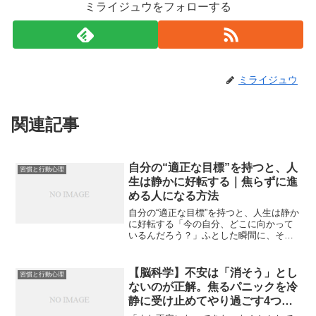
ミライジュウをフォローする
ミライジュウ
関連記事
自分の“適正な目標”を持つと、人
習慣と行動心理
生は静かに好転する｜焦らずに進
める人になる方法
自分の“適正な目標”を持つと、人生は静か
に好転する「今の自分、どこに向かって
いるんだろう？」ふとした瞬間に、そん
な問いが頭をよぎることはありません
か。世の中には「目標を持て」と言う人
がたくさんいます。でも、目標があるは
【脳科学】不安は「消そう」とし
習慣と行動心理
ずなのに、なぜか満たさ...
ないのが正解。焦るパニックを冷
静に受け止めてやり過ごす4つの
技術