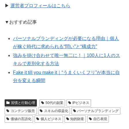
▶︎
運営者プロフィールはこちら
▼おすすめ記事
パーソナルブランディングが必要になる理由｜個人
が稼ぐ時代に求められる“問い”と“構成力”
強みを掛け合わせて唯一無二に！｜100人に1人のス
キルで差別化する方法
Fake it till you make it｜“うまくいくフリ”が本当に自
分を変える瞬間
習慣と行動心理
50代の副業
IPビジネス
コンテンツ販売
スキルの収益化
パーソナルブランディング
価値の言語化
個人ビジネス
知的財産
自己表現