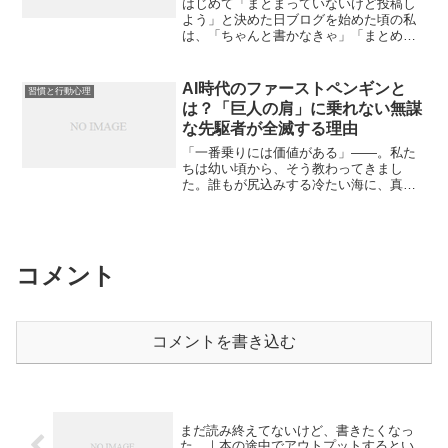
はじめて「まとまっていないけど投稿し
よう」と決めた日ブログを始めた頃の私
は、「ちゃんと書かなきゃ」「まとめて
から出さなきゃ」とずっと思っていまし
た。でもあるとき、「まとまっていなく
ても、今の思いをそのまま書いてみよ
AI時代のファーストペンギンと
習慣と行動心理
う」と思い切って投稿したこ...
は？「巨人の肩」に乗れない無謀
な先駆者が全滅する理由
「一番乗りには価値がある」——。私た
ちは幼い頃から、そう教わってきまし
た。誰もが尻込みする冷たい海に、真っ
先に飛び込む「ファーストペンギン」。
その姿は勇気の象徴であり、「みんなが
できないことを率先してやる」その姿勢
こそが、開拓者としての成功...
コメント
コメントを書き込む
まだ読み終えてないけど、書きたくなっ
た。｜本の途中でアウトプットするとい