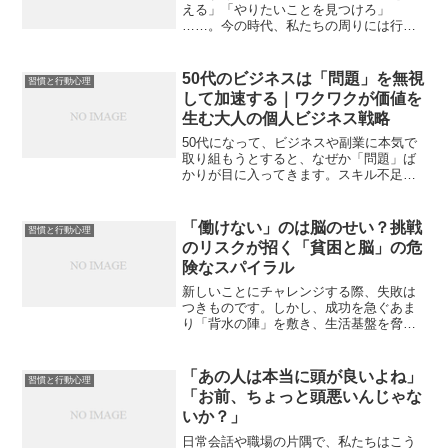
える」「やりたいことを見つけろ」
……。今の時代、私たちの周りには行動
を促す提唱や「成功の法則」があふれか
えっています。SNSを開けば誰かが強い
言葉で正解を語り、本屋に行けば相反す
50代のビジネスは「問題」を無視
習慣と行動心理
るメソッドが隣り合わせで並...
して加速する｜ワクワクが価値を
生む大人の個人ビジネス戦略
50代になって、ビジネスや副業に本気で
取り組もうとすると、なぜか「問題」ば
かりが目に入ってきます。スキル不足、
SNSの反応のなさ、年齢への不安。そし
て私たちは、それらを一つひとつ「解決
しなければならない課題」だと思い込ん
「働けない」のは脳のせい？挑戦
習慣と行動心理
でしまいます。しかし...
のリスクが招く「貧困と脳」の危
険なスパイラル
新しいことにチャレンジする際、失敗は
つきものです。しかし、成功を急ぐあま
り「背水の陣」を敷き、生活基盤を脅か
すほどのリスクを負うことは、単なる無
謀以上の危険を孕んでいます。それは、
一度貧困の「一線」を越えてしまうと、
「あの人は本当に頭が良いよね」
習慣と行動心理
再起するために最も必要な...
「お前、ちょっと頭悪いんじゃな
いか？」
日常会話や職場の片隅で、私たちはこう