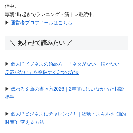
信中。
毎朝4時起きでランニング・筋トレ継続中。
▶︎
運営者プロフィールはこちら
＼ あわせて読みたい ／
▶︎
個人IPビジネスの始め方｜「ネタがない・続かない・
反応がない」を突破する3つの方法
▶︎
伝わる文章の書き方2026｜2年前にはいなかった相談
相手
▶︎
個人IPビジネスにチャレンジ！｜経験・スキルを“知的
財産”に変える方法