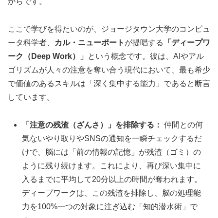
からです。
ここで学びを得たいのが、ジョージタウン大学のコンピュ
ータ科学者、
カル・ニューポート
が提唱する
「ディープワ
ーク（Deep Work）」
という概念です。彼は、AIやアル
ゴリズムが人々の注意を奪い合う現代において、最も希少
で価値のあるスキルは「深く集中する能力」であると断言
しています。
「注意の残渣（ざんさ）」を排除する：
仲間との何
気ないやり取りやSNSの通知を一瞬チェックするだ
けで、脳には「前の情報の記憶」が残渣（ゴミ）の
ように残り続けます。これにより、再び深い集中に
入るまでに平均して20分以上の時間が奪われます。
ディープワークは、この残渣を排除し、脳の処理能
力を100%一つの対象に注ぎ込む「知的潜水術」で