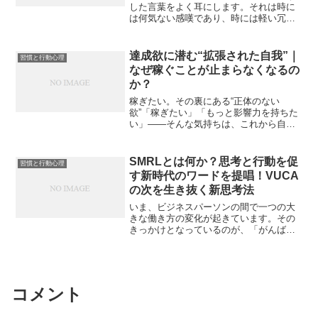
した言葉をよく耳にします。それは時に
は何気ない感嘆であり、時には軽い冗談
や、あるいは小さなしつけのような顔を
して現れます。私自身、これまで生きて
くる中で、こうした言葉が飛び交うシー
達成欲に潜む“拡張された自我”｜
習慣と行動心理
ンに何度も遭遇してきまし...
なぜ稼ぐことが止まらなくなるの
か？
稼ぎたい。その裏にある“正体のない
欲”「稼ぎたい」「もっと影響力を持ちた
い」——そんな気持ちは、これから自分
の力で生きていこうとする人にとって自
然な感情だと思います。家族のため、誰
かの役に立ちたい、世の中を良くした
SMRLとは何か？思考と行動を促
習慣と行動心理
い。そういう“まっとうな理...
す新時代のワードを提唱！VUCA
の次を生き抜く新思考法
いま、ビジネスパーソンの間で一つの大
きな働き方の変化が起きています。その
きっかけとなっているのが、「がんばる
（義務感や恐怖）」よりも「ものごとを
楽しむこと」を最優先にする生き方を提
案した、あるビジネス書のヒットです。
多くの人がその思想に共感...
コメント