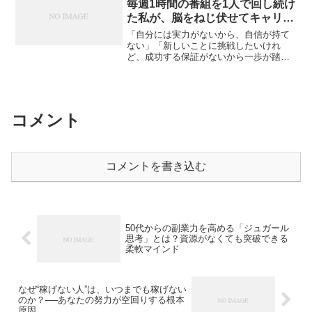
毎週1時間の番組を1人で回し続け
た私が、脳をねじ伏せてキャリア
を掴むまでに気づいたこと
「自分には実力がないから、自信が持て
ない」「新しいことに挑戦したいけれ
ど、成功する保証がないから一歩が踏み
出せない」仕事やキャリアの節目で、そ
んなふうに立ち止まってしまうことはあ
りませんか？多くの人が、「自分にはで
きる」という客観的な証拠（...
コメント
コメントを書き込む
50代からの副業力を高める「ジュガール
思考」とは？資源がなくても突破できる
柔軟マインド
なぜ“稼げない人”は、いつまでも稼げない
のか？──あなたの努力が空回りする根本
原因