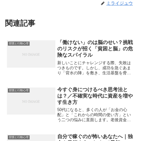
ミライジュウ
関連記事
「働けない」のは脳のせい？挑戦
習慣と行動心理
のリスクが招く「貧困と脳」の危
険なスパイラル
新しいことにチャレンジする際、失敗は
つきものです。しかし、成功を急ぐあま
り「背水の陣」を敷き、生活基盤を脅か
すほどのリスクを負うことは、単なる無
謀以上の危険を孕んでいます。それは、
一度貧困の「一線」を越えてしまうと、
今すぐ身につけるべき思考法と
習慣と行動心理
再起するために最も必要な...
は？／不確実な時代に資産を増や
す生き方
50代になると、多くの人が「お金の心
配」と「これからの時間の使い方」とい
う二つの悩みに直面します。老後資金は
足りるのか、年金だけでやっていけるの
か。さらに、会社を辞めた後にどんな暮
らしをしたいのか。結論から言えば、こ
自分で稼ぐのが怖いあなたへ｜独
習慣と行動心理
の時代を生き抜くために必...