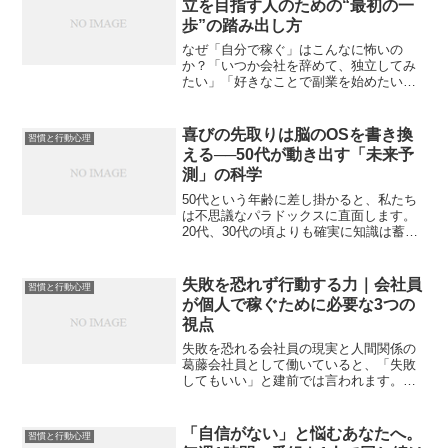
立を目指す人のための“最初の一
歩”の踏み出し方
なぜ「自分で稼ぐ」はこんなに怖いの
か？「いつか会社を辞めて、独立してみ
たい」「好きなことで副業を始めたい」
そう思っていても、多くの人がなかなか
動き出せません。それは、スキルや準備
不足のせいではありません。本当の理由
喜びの先取りは脳のOSを書き換
習慣と行動心理
は――「失敗したらどうしよ...
える──50代が動き出す「未来予
測」の科学
50代という年齢に差し掛かると、私たち
は不思議なパラドックスに直面します。
20代、30代の頃よりも確実に知識は蓄積
され、経験値も積み上がっている。仕事
の勘は研ぎ澄まされ、人を見る目も、物
事の良し悪しを判断するスピードも、か
失敗を恐れず行動する力｜会社員
習慣と行動心理
つてないほど高まっ...
が個人で稼ぐために必要な3つの
視点
失敗を恐れる会社員の現実と人間関係の
葛藤会社員として働いていると、「失敗
してもいい」と建前では言われます。心
理的安全性を掲げる組織も増えました。
しかし、実際には一度失敗すると「お前
には任せられない」という空気が流れる
「自信がない」と悩むあなたへ。
習慣と行動心理
ことがあります。好き嫌い...