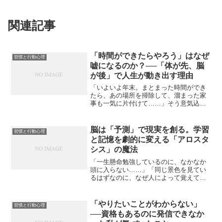
関連記事
「時間ができたらやろう」はなぜ
習慣と行動心理
嘘になるのか？──「体が先、脳
が後」で人生が動き出す理由
「いよいよ年末。まとまった時間ができ
たら、あの場所を掃除して、溜まった家
事も一気に片付けて……」そう意気込ん
でいたはずなのに、いざ自由な時間が手
に入ると、なぜか体が動かない。結局、
YouTubeを眺めたり、昼寝をしたりして
脳は「予測」で現実を創る。学習
習慣と行動心理
一日が終わり、夜に...
と記憶を劇的に変える「アロスタ
シス」の魔法
「一生懸命勉強しているのに、なかなか
頭に入らない……」「同じ景色を見てい
るはずなのに、なぜ人によって覚えてい
ることが違うんだろう？」もしあなたが
そんな悩みや疑問を抱えているなら、そ
の答えは「脳の本来の役割」に隠されて
「やりたいことがわからない」
習慣と行動心理
いるかもしれません。最新...
──資格もあるのに発信できなか