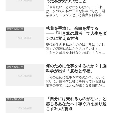
った私が気づいたこと
「やりたいことがわからない」──これ
は、かつての私の正直な悩みでした。副
業やフリーランスという言葉が日常的に
聞かれるようになり、「自分も稼ぐ力を
つけたい」と思い始めたとき、よく耳に
したのが「情報発信」という選択肢でし
執着を手放し、余白を愛でる
習慣と行動心理
た。「自分の経験を発信す...
――「引き算の思考」で人生をダ
ンスに変える方法
現代を生きる私たちの心は、常に「足し
算」の強迫観念にさらされています。
「もっと成果を上げなければ」「もっと
人脈を広げなければ」「もっと手に入れ
なければ……」。この終わりのない追求
は、私たちを「ラットレース」へと駆り
何のために仕事をするのか？｜脳
習慣と行動心理
立て、いつの間にか「今この...
科学が出す「意欲と幸福」
「何のために仕事をするのか？」という
問いに、脳科学は答えを持っている通勤
電車の中で、ふと心が遠くなる瞬間があ
る。深夜、オフィスの蛍光灯だけが照ら
すデスクで、疲れ切った頭を抱える。そ
んなとき、胸の奥から湧いてくるあの問
「自分には売れるものがない」と
習慣と行動心理
い。「何のために、こんな...
感じるあなたへ｜稼ぐ力を掘り起
こす3つの視点