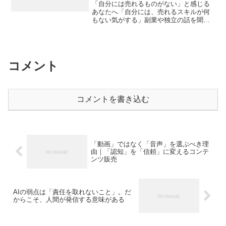
「自分には売れるものがない」と感じる
あなたへ「自分には、売れるスキルが何
もない気がする」副業や独立の話を聞く
たびに、そんなふうに感じて、立ち止ま
ってしまうことはありませんか？SNSで
は「月収○万円達成！」という投稿があふ
れ、書店には「好きな...
コメント
コメントを書き込む
「動画」ではなく「音声」を選ぶべき理
由｜「認知」を「信頼」に変えるコンテ
ンツ販売
AIの弱点は「責任を取れないこと」。だ
からこそ、人間が発信する意味がある