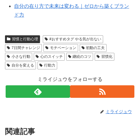
自分の在り方で未来は変わる｜ゼロから築くブラン
ド力
習慣と行動心理
#おすすめタグ やる気が出ない
7日間チャレンジ
モチベーション
初動の工夫
小さな行動
心のスイッチ
継続のコツ
習慣化
自分を変える
行動力
ミライジュウをフォローする
ミライジュウ
関連記事