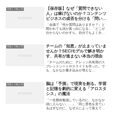
【保存版】なぜ「質問できない
習慣と行動心理
人」は稼げないのか？コンテンツ
ビジネスの成否を分ける「問いの
技術」
「会議で『何か質問はありますか？』と
聞かれても頭が真っ白になる」「どこが
分からないのかすら、自分でもよく分か
らない」「まずはやってみないと、何を
聞けばいいのかピンとこない」ビジネス
や日常のやり取りで、こんな風に「質問
チームの「知恵」が止まっていま
習慣と行動心理
が出なくて困った」経験は...
せんか？SECIモデルで解き明か
す、共有が進まない本当の理由
「チームのために、ナレッジ共有用のス
プレッドシートやスライドを作った。で
も、なかなか書き込みが増えな
い……。」多くのリーダーが直面するこ
の悩み。実は、メンバーにやる気がない
わけでも、ツールが使いにくいわけでも
脳は「予測」で現実を創る。学習
習慣と行動心理
ないかもしれません。原因はもっと...
と記憶を劇的に変える「アロスタ
シス」の魔法
「一生懸命勉強しているのに、なかなか
頭に入らない……」「同じ景色を見てい
るはずなのに、なぜ人によって覚えてい
ることが違うんだろう？」もしあなたが