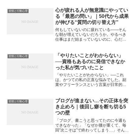
そんな悩みや疑問を抱えているなら、そ
の答えは「脳の本来の役割」に隠されて
心が疲れる人が無意識にやってい
習慣と行動心理
いるかもしれません。最新...
る「最悪の問い」｜50代から成果
が伸びる“質問の切り替え方”
何もしていないのに疲れている――そん
な朝が増えていないだろうか。やるべき
仕事はまだ始まっていないのに、心だけ
が先にすり減っている。気づけば努力し
ているはずなのに、集中は続かず、成果
も出ないまま一日が終わる。このモヤモ
「やりたいことがわからない」
習慣と行動心理
ヤとした疲労感は、年齢で...
──資格もあるのに発信できなか
った私が気づいたこと
「やりたいことがわからない」──これ
は、かつての私の正直な悩みでした。副
業やフリーランスという言葉が日常的に
聞かれるようになり、「自分も稼ぐ力を
つけたい」と思い始めたとき、よく耳に
したのが「情報発信」という選択肢でし
ブログが進まない…その正体を突
習慣と行動心理
た。「自分の経験を発信す...
き止めろ｜後回し癖を断ち切る5
つの壁
「ブログ、書こうと思ってたのに今週も
できなかった」「なぜか腰が重くて、毎
回“次こそは”で終わってしまう…」そんな
自分に、つい「意思が弱いのかな」と落