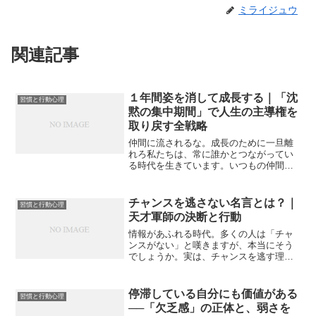
ミライジュウ
関連記事
１年間姿を消して成長する｜「沈
習慣と行動心理
黙の集中期間」で人生の主導権を
取り戻す全戦略
仲間に流されるな。成長のために一旦離
れろ私たちは、常に誰かとつながってい
る時代を生きています。いつもの仲間と
集まり、変わらない会話を楽しむ。それ
は心地よく、一時的な安心感を与えてく
れる時間かもしれません。しかし、その
チャンスを逃さない名言とは？｜
習慣と行動心理
「居心地の良さ」こそが、...
天才軍師の決断と行動
情報があふれる時代。多くの人は「チャ
ンスがない」と嘆きますが、本当にそう
でしょうか。実は、チャンスを逃す理由
の多くは「運のなさ」ではなく、「行動
の遅さ」と「考えすぎ」にあります。戦
国の天才軍師・黒田官兵衛は、400年前か
停滞している自分にも価値がある
習慣と行動心理
らこの現代病を見抜い...
──「欠乏感」の正体と、弱さを