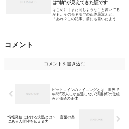
は“軸”が見えてきた証です
はじめに｜また同じようなこと書いてる
かも…そのモヤモヤの正体最近ふと、
「あれ？この記事、前にも書いたような
気がするな…」と感じたことはありませ
んか？同じテーマを繰り返している気が
して、なんだかマンネリ。「読者に飽き
られないだろうか」「自分も...
コメント
コメントを書き込む
ビットコインのマイニングとは｜世界で
年間5万人しか当選しない“清書係”の仕組
みと価値の正体
情報発信における沈黙とは？｜言葉の奥
にある人間性を伝える力