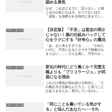
認める勇気
なぜ、これほどまでに「足りない」と感
じるのか私たちは今、かつてないほど
「成長」を強要される時代に生きていま
す。SNSを開けば、誰かの成功体験や、
絶え間ない自己研鑽の記録が、否応なし
に目に飛び込んできます。ビジネスの世
【決定版】「不安」は意志の弱さ
習慣と行動心理
界では「ラーニングゾーン...
じゃない！脳の仕組みハックして
心をラクにする『好奇心』の魔法
「あ、また考えすぎてる……」「やめた
いのに、不安になるとスマホで検索が止
まらない……」そんな風に、不安のルー
プにハマって抜け出せなくなった経験は
ありませんか？「自分のメンタルが弱い
からだ」「もっと意志を強く持たなき
変化の時代にどう働くか？完璧主
習慣と行動心理
ゃ」と、自分を責めてしまう...
義よりも「ブリコラージュ」が武
器になる理由
これだけ環境が揺れ続ける時代に、「ど
の働き方が正解なんだろう」と迷うこと
がありませんか。努力しているのに、社
会の変化のスピードが速すぎて、気づけ
ば息が切れてしまう。せっかく計画を立
てても、状況が変わればゼロからやり直
「同じことを書いている気がす
習慣と行動心理
し。そんな感覚を抱えたま...
る」と悩んだあなたへ──それ