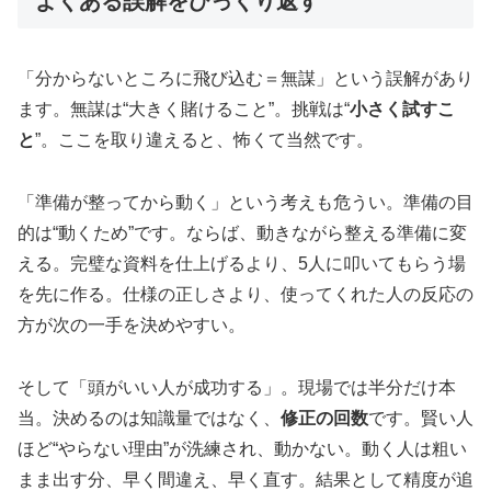
よくある誤解をひっくり返す
「分からないところに飛び込む＝無謀」という誤解があり
ます。無謀は“大きく賭けること”。挑戦は“
小さく試すこ
と
”。ここを取り違えると、怖くて当然です。
「準備が整ってから動く」という考えも危うい。準備の目
的は“動くため”です。ならば、動きながら整える準備に変
える。完璧な資料を仕上げるより、5人に叩いてもらう場
を先に作る。仕様の正しさより、使ってくれた人の反応の
方が次の一手を決めやすい。
そして「頭がいい人が成功する」。現場では半分だけ本
当。決めるのは知識量ではなく、
修正の回数
です。賢い人
ほど“やらない理由”が洗練され、動かない。動く人は粗い
まま出す分、早く間違え、早く直す。結果として精度が追