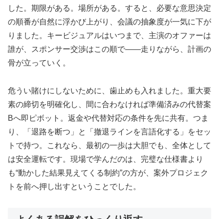
した。期限がある。場所がある。すると、必要な意思決定
の順番が自然に浮かび上がり、会議の抽象度が一気に下が
りました。キービジュアルはいつまで、主演のオファーは
誰が、スポンサー交渉はこの順で――走りながら、計画の
骨が立っていく。
危うい賭けにしないために、歯止めも入れました。重大要
素の締切を明確化し、間に合わなければ準備済みの代替案
Bへ即ピボット。返金や代替対応の条件を先に共有。つま
り、「退路を断つ」と「撤退ラインを言語化する」をセッ
トで持つ。これなら、最初の一歩は大胆でも、全体として
は安全運転です。現場で学んだのは、完璧な仕様書より
も“動かした結果見えてくる制約”の方が、案外プロジェク
トを前へ押し出すということでした。