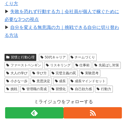
くり方
▶︎
失敗を恐れず行動する力｜会社員が個人で稼ぐために
必要な3つの視点
▶︎
自分を変える無意識の力｜挑戦できる自分に切り替わ
る方法
習慣と行動心理
50代キャリア
チームづくり
ファーストペンギン
リスキリング
仕事術
先延ばし対策
大人の学び
学び方
完璧主義の罠
実験思考
小さな一歩
意思決定
成長
成長マインドセット
挑戦
管理職の育成
習慣化
自己効力感
行動力
ミライジュウをフォローする