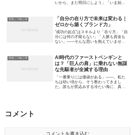
いから、また明日にしよう」「いま始め
ても中途半端になりそうだし」「週末に
まとめてやろうと思ってるから」こうし
た“また今度にしよう”の感情は、多くの人
「自分の在り方で未来は変わる｜
習慣と行動心理
が日常で何度も経...
ゼロから築くブランド力」
“成功の起点”はスキルより「在り方」「自
分には何の才能もない」「人脈も資金も
ない」——そんな思いを抱えていません
か？でも、成功者の多くは、意外にも“ゼ
ロ”から始めた人たちです。FUBU（For
Us, By Us）というブランドをご存じで
AI時代のファーストペンギンと
習慣と行動心理
し...
は？「巨人の肩」に乗れない無謀
な先駆者が全滅する理由
「一番乗りには価値がある」——。私た
ちは幼い頃から、そう教わってきまし
た。誰もが尻込みする冷たい海に、真っ
先に飛び込む「ファーストペンギン」。
その姿は勇気の象徴であり、「みんなが
できないことを率先してやる」その姿勢
こそが、開拓者としての成功...
コメント
コメントを書き込む