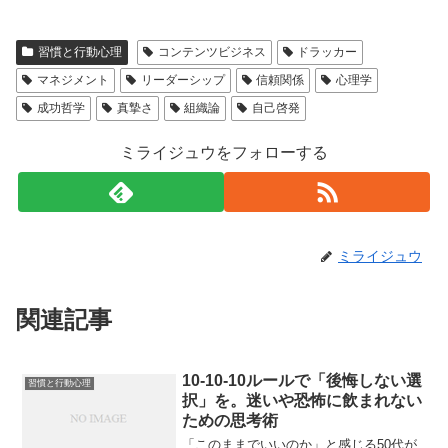
習慣と行動心理
コンテンツビジネス
ドラッカー
マネジメント
リーダーシップ
信頼関係
心理学
成功哲学
真摯さ
組織論
自己啓発
ミライジュウをフォローする
ミライジュウ
関連記事
10-10-10ルールで「後悔しない選
習慣と行動心理
択」を。迷いや恐怖に飲まれない
ための思考術
「このままでいいのか」と感じる50代が