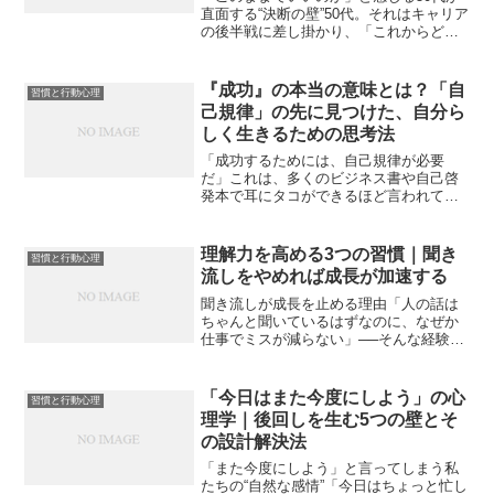
直面する“決断の壁”50代。それはキャリア
の後半戦に差し掛かり、「これからどう
生きるか？」という問いが、日常の会話
や心の独り言にしばしば顔を出す年代で
す。役職定年や早期退職の話が現実味を
『成功』の本当の意味とは？「自
習慣と行動心理
帯び、健康診断の...
己規律」の先に見つけた、自分ら
しく生きるための思考法
「成功するためには、自己規律が必要
だ」これは、多くのビジネス書や自己啓
発本で耳にタコができるほど言われてい
ることです。マイケル・ボルダックの名
著『達成の科学』でも、アメリカの伝説
的スピーチライターであるジム・ローン
理解力を高める3つの習慣｜聞き
習慣と行動心理
の言葉を引用し、次のように...
流しをやめれば成長が加速する
聞き流しが成長を止める理由「人の話は
ちゃんと聞いているはずなのに、なぜか
仕事でミスが減らない」──そんな経験は
ありませんか？多くの場合、その原因
は“聞き流し”にあります。耳には入ってい
るけれど、理解や記憶まで到達していな
「今日はまた今度にしよう」の心
習慣と行動心理
い状態です。特に職場...
理学｜後回しを生む5つの壁とそ
の設計解決法
「また今度にしよう」と言ってしまう私
たちの“自然な感情”「今日はちょっと忙し