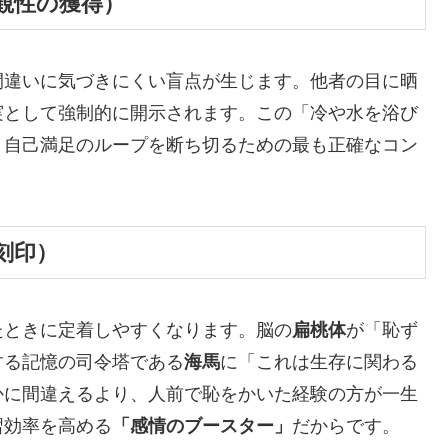
客観性の獲得）
間違いに気づきにくい盲点が生じます。他者の目に晒
実として強制的に開示されます。この「冷や水を浴び
、自己満足のループを断ち切るための最も正確なコン
刻印）
たときに定着しやすくなります。脳の
扁桃体
が「恥ず
する記憶の司令塔である
海馬
に「これは生存に関わる
かに間違えるより、人前で恥をかいた経験の方が一生
習効率を高める
「感情のブースター」
だからです。