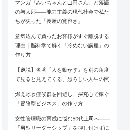
マンガ『みいちゃんと山田さん』と落語
の与太郎——能力主義の現代社会で私た
ちが失った「長屋の寛容さ」
意気込んで買ったお客様がすぐ離脱する
理由｜脳科学で解く「冷めない講座」の
作り方
【逆説】名著『人を動かす』を別の角度
で見ると見えてくる、恐ろしい人生の罠
燃え尽き症候群を回避し、探究心で稼ぐ
「冒険型ビジネス」の作り方
女性管理職の育成に悩む50代上司へ——
「男型リーダーシップ」を押し付けずに