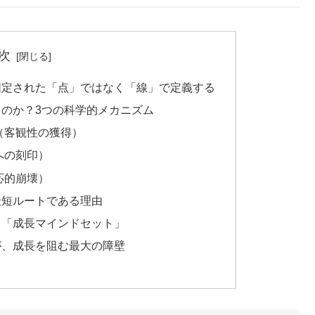
次
固定された「点」ではなく「線」で定義する
のか？3つの科学的メカニズム
転（客観性の獲得）
への刻印）
応的崩壊）
最短ルートである理由
る「成長マインドセット」
が、成長を阻む最大の障壁