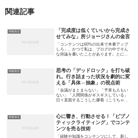
関連記事
「完成度は低くていいから完成さ
情報発信
せてみな」所ジョージさんの金言
「コンテンツは60%の出来で本番アップ
しろ」。かつて私は、ブログの中でそん
な持論を書いたことがあります。とにか
く世に出すスピードが大事だ、と。しか
し、そう書きながらも、心のどこかで
「本当にそれでいいのか？」という、プ
思考の「デッドロック」を打ち破
情報発信
ロとしての迷いが消えなか...
れ。行き詰まった状況を劇的に変
える「具体⇔抽象」の視点術
「会議がまとまらない」「予算も人もい
ない」「人間関係がギスギスしている」
日々直面するこうした膠着（こうちゃ
く）状態のなかで、私たちはよく「別の
視点から考えよう」という言葉を耳にし
ます。しかし、実際に視点を切り替えら
心に響き、行動させる！「ピプノ
情報発信
れる人は驚くほど少ないのが...
ティックライティング」でコンテ
ンツを売る技術
「経験や知識をコンテンツにして、新し