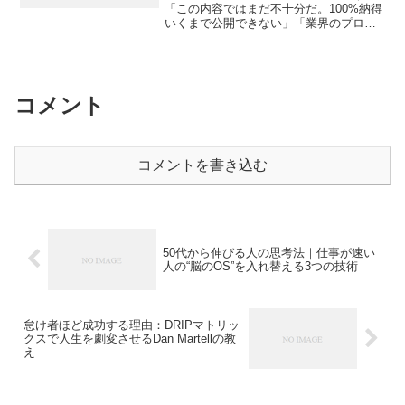
「この内容ではまだ不十分だ。100%納得
いくまで公開できない」「業界のプロと
比べて、自分のコンテンツはあまりに未
熟すぎる」個人でコンテンツビジネスを
志す人が、必ず一度はぶつかる壁があり
ます。それは、「完璧...
コメント
コメントを書き込む
50代から伸びる人の思考法｜仕事が速い
人の“脳のOS”を入れ替える3つの技術
怠け者ほど成功する理由：DRIPマトリッ
クスで人生を劇変させるDan Martellの教
え