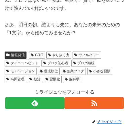
ん。プロではない私たちは、泥臭く、賢く、脳を味方につ
けて進んでいけばいいのです。
さあ、明日の朝。誰よりも先に、あなたの未来のための
「1文字」から始めてみませんか？
情報発信
GRIT
やり抜く力
ウィルパワー
タイニーハビット
ブログ初心者
ブログ継続
モチベーション
優先順位
副業ブログ
小さな習慣
時間管理
朝活
習慣化
脳科学
ミライジュウをフォローする
ミライジュウ