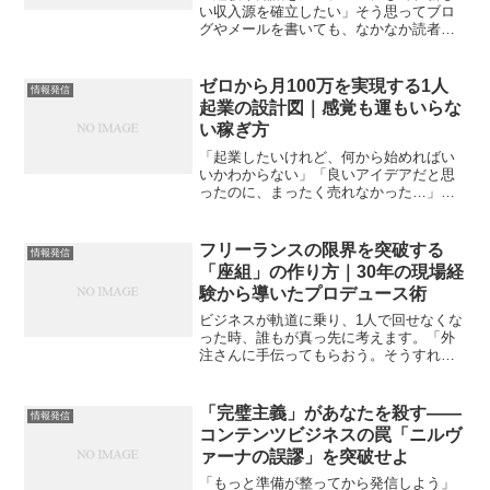
い収入源を確立したい」そう思ってブロ
グやメールを書いても、なかなか読者の
心に刺さらず、商品の購入や申し込みに
繋がらない…そんな悩みを抱えていませ
んか？アクセス数は増えたのに、なぜか
ゼロから月100万を実現する1人
情報発信
「行動」してもらえない。...
起業の設計図｜感覚も運もいらな
い稼ぎ方
「起業したいけれど、何から始めればい
いかわからない」「良いアイデアだと思
ったのに、まったく売れなかった…」そ
んな行き場のないモヤモヤを抱えている
なら、この記事はあなたのためのもので
す。今の時代、エステも、美容院も、ジ
フリーランスの限界を突破する
情報発信
ムも、講座も、ハンドメイ...
「座組」の作り方｜30年の現場経
験から導いたプロデュース術
ビジネスが軌道に乗り、1人で回せなくな
った時、誰もが真っ先に考えます。「外
注さんに手伝ってもらおう。そうすれば
自分は楽になれるはずだ」しかし、期待
に胸を膨らませて外注を始めた多くの人
を待っているのは、皮肉にも「以前より
「完璧主義」があなたを殺す――
情報発信
忙しくなった自分」です...
コンテンツビジネスの罠「ニルヴ
ァーナの誤謬」を突破せよ
「もっと準備が整ってから発信しよう」