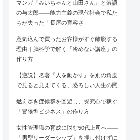
マンガ『みいちゃんと山田さん』と落語
の与太郎——能力主義の現代社会で私た
ちが失った「長屋の寛容さ」
意気込んで買ったお客様がすぐ離脱する
理由｜脳科学で解く「冷めない講座」の
作り方
【逆説】名著『人を動かす』を別の角度
で見ると見えてくる、恐ろしい人生の罠
燃え尽き症候群を回避し、探究心で稼ぐ
「冒険型ビジネス」の作り方
女性管理職の育成に悩む50代上司へ——
「男型リーダーシップ」を押し付けずに