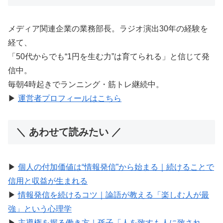
メディア関連企業の業務部長。ラジオ演出30年の経験を
経て、
「50代からでも“1円を生む力”は育てられる」と信じて発
信中。
毎朝4時起きでランニング・筋トレ継続中。
▶︎
運営者プロフィールはこちら
＼ あわせて読みたい ／
▶︎
個人の付加価値は“情報発信”から始まる｜続けることで
信用と収益が生まれる
▶︎
情報発信を続けるコツ｜論語が教える「楽しむ人が最
強」という心理学
▶︎
主導権を握る働き方｜孫子「人を致すも人に致され