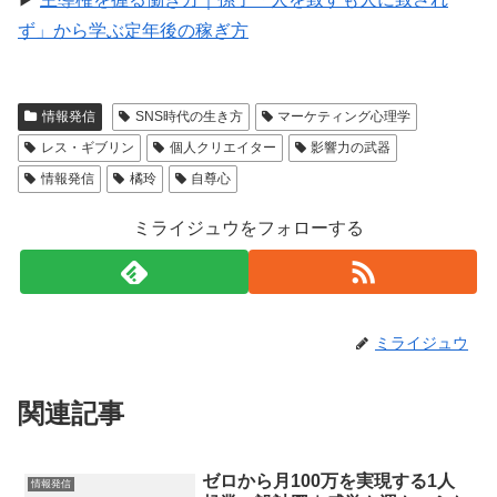
ず」から学ぶ定年後の稼ぎ方
情報発信
SNS時代の生き方
マーケティング心理学
レス・ギブリン
個人クリエイター
影響力の武器
情報発信
橘玲
自尊心
ミライジュウをフォローする
ミライジュウ
関連記事
ゼロから月100万を実現する1人
情報発信