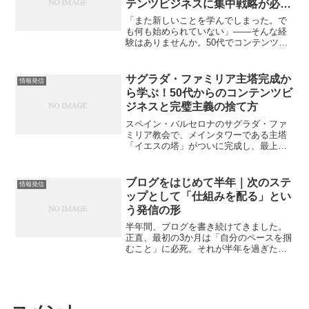
テンツビジネスに集中戦略が必要
な理由
「また新しいことを学んでしまった。で
も何も始められていない」——そんな経
験はありませんか。50代でコンテンツビ
ジネスに挑戦しようとしている私自身、
ずっとこの罠にはまっていました。IT活
用、お金の勉強、情報発信、習慣、コン
サグラダ・ファミリア主塔完成か
情報発信
テンツビジネス……ど...
ら学ぶ！50代からのコンテンツビ
ジネスと完璧主義の捨て方
スペイン・バルセロナのサグラダ・ファ
ミリア教会で、メインタワーである主塔
「イエスの塔」がついに完成し、最上部
に十字架が据えられましたね。ガウディ
の没後100年という節目に執り行われた記
念ミサの中で、ローマ教皇レオ14世が残
ブログをはじめて半年｜次のステ
情報発信
したある言葉が深く...
ップとして「仕組みを配る」とい
う発信の形
半年間、ブログを書き続けてきました。
正直、最初の3か月は「自分のペースを掴
むこと」に必死。それが半年を過ぎたあ
たりで、ようやく“習慣”になってきまし
た。そして最近、あることを感じていま
す。──「書くだけでは届かない部分があ
る」ということです...