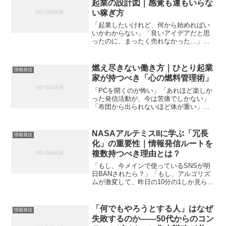
起業の設計図｜感覚も運もいらな
い稼ぎ方
「起業したいけれど、何から始めればい
いかわからない」「良いアイデアだと思
ったのに、まったく売れなかった…」そ
んな行き場のないモヤモヤを抱えている
なら、この記事はあなたのためのもので
す。今の時代、エステも、美容院も、ジ
燃え尽きない働き方｜ひとり起業
情報発信
ムも、講座も、ハンドメイ...
家が持つべき「心の燃料管理術」
「PCを開くのが怖い」「あれほど楽しか
った発信活動が、今は苦痛でしかない」
「布団から出られないほど体が重い」も
し今、少しでもこんな感覚があるなら、
今日の記事はあなたに必要な話です。ひ
とりで走る私たちの最大の敵は、アンチ
NASAアルテミスIIに学ぶ「冗長
情報発信
でも競合でもありません...
化」の重要性｜情報発信ルートを
複数持つべき理由とは？
「もし、今メインで使っているSNSが明
日BANされたら？」「もし、アルゴリズ
ムが激変して、昨日の10分の1しか見られ
なくなったら？」情報発信を軸にビジネ
スをしている方なら、一度はこの「漠然
とした恐怖」に冷や汗をかいたことがあ
「何でもやろうとする人」はなぜ
情報発信
るはずです。特定...
失敗するのか——50代からのコン