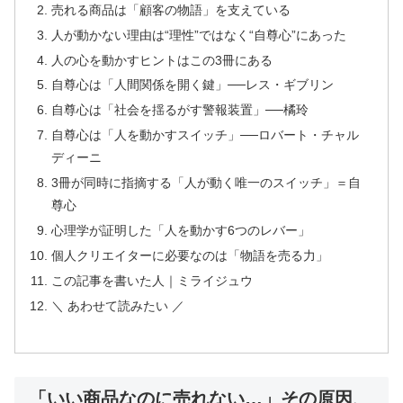
売れる商品は「顧客の物語」を支えている
人が動かない理由は“理性”ではなく“自尊心”にあった
人の心を動かすヒントはこの3冊にある
自尊心は「人間関係を開く鍵」──レス・ギブリン
自尊心は「社会を揺るがす警報装置」──橘玲
自尊心は「人を動かすスイッチ」──ロバート・チャル
ディーニ
3冊が同時に指摘する「人が動く唯一のスイッチ」＝自
尊心
心理学が証明した「人を動かす6つのレバー」
個人クリエイターに必要なのは「物語を売る力」
この記事を書いた人｜ミライジュウ
＼ あわせて読みたい ／
「いい商品なのに売れない…」その原因、