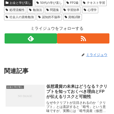
お金と学び直し
50代の学び直し
FP2級
テキスト学習
処理流暢性
勉強法
問題集
学習効率
心理学
社会人の資格勉強
認知的不協和
資格試験
ミライジュウをフォローする
ミライジュウ
関連記事
仮想通貨の未来はどうなる？クリ
お金と学び直し
プトを知っておくべき理由とFP
が伝えるリスクと可能性
なぜ今クリプトが注目されるのか「クリ
プト」とは直訳すると「暗号」という意
味ですが、実際には「暗号資産（仮想通