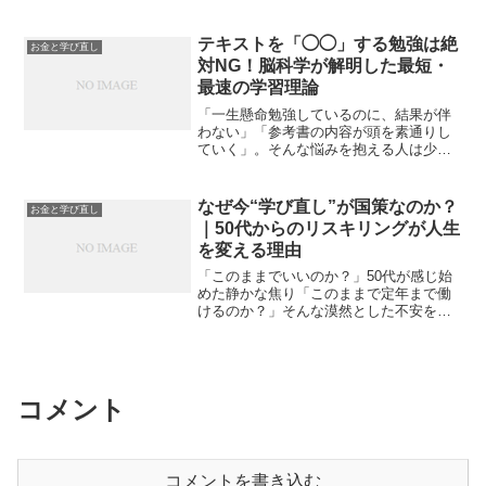
それは、「質とは、圧倒的な量を通じた
試行錯誤の果てに抽出される『純度の高
い残りカス』に過ぎない」ということで
テキストを「◯◯」する勉強は絶
お金と学び直し
す。秋元康氏や堀江貴文氏が...
対NG！脳科学が解明した最短・
最速の学習理論
「一生懸命勉強しているのに、結果が伴
わない」「参考書の内容が頭を素通りし
ていく」。そんな悩みを抱える人は少な
くありません。特に仕事や家事で忙しい
大人にとって、限られた勉強時間はまさ
に命削り。実は、私たちが良かれと思っ
なぜ今“学び直し”が国策なのか？
お金と学び直し
て続けてきた「真面目な勉...
｜50代からのリスキリングが人生
を変える理由
「このままでいいのか？」50代が感じ始
めた静かな焦り「このままで定年まで働
けるのか？」そんな漠然とした不安を、
あなたも感じたことがあるかもしれませ
ん。近年、企業の再編や人員配置の見直
しが進むなかで、DX（デジタルトランス
フォーメーション）や...
コメント
コメントを書き込む