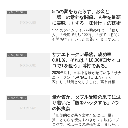
貨）」を指す言葉として広く使われてい
ます。ビットコインやイーサリアム、リ
ップルなどの代表的な通貨がその中心に
5つの富をもたらす、お金と
お金と学び直し
あり、ブロックチェーンと...
「塩」の意外な関係。人生を最高
に美味しくする「味付け」の技術
SNSのタイムラインを眺めれば、「億り
人」「最速で月収100万」「寝ている間に
不労所得」といった言葉が、まるで人生
の唯一の正解であるかのように踊ってい
ます。私たちはいつの間にか、「通帳の
数字を増やすこと」そのものが目的のゲ
サナエトークン暴落。成功率
お金と学び直し
ームに、強制的に参...
0.01％、それは「10,000面サイコ
ロで1を狙う」博打である。
2026年3月、日本中を騒がせている「サナ
エトークン（SANAE TOKEN）」が、一
夜にして紙屑と化しました。高市首相の
関与否定、発行中止、そして金融庁の調
査検討。メディアの最前線で30年、情報
の「表と裏」を見てきた私からすれば、
量か質か。ダブル受験の果てに辿
お金と学び直し
これは既...
り着いた「脳をハックする」7つ
の転換点
「圧倒的な結果を出すためには、量と
質、どちらを優先すべきか？」以前のブ
ログで、私は一つの結論を出しました。