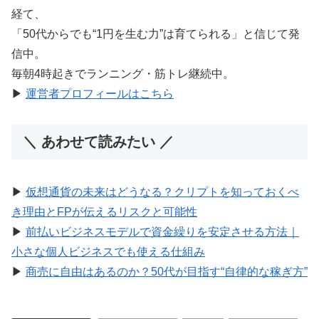
経て、
「50代からでも“1円を生む力”は育てられる」と信じて発
信中。
毎朝4時起きでランニング・筋トレ継続中。
▶︎
運営者プロフィールはこちら
＼ あわせて読みたい ／
▶︎
仮想通貨の未来はどうなる？クリプトを知っておくべ
き理由とFPが伝えるリスクと可能性
▶︎
前払いビジネスモデルで資金繰りを安定させる方法｜
小さな個人ビジネスでも使える仕組み
▶︎
商売に自由はあるのか？50代が目指す“自律的な稼ぎ方”