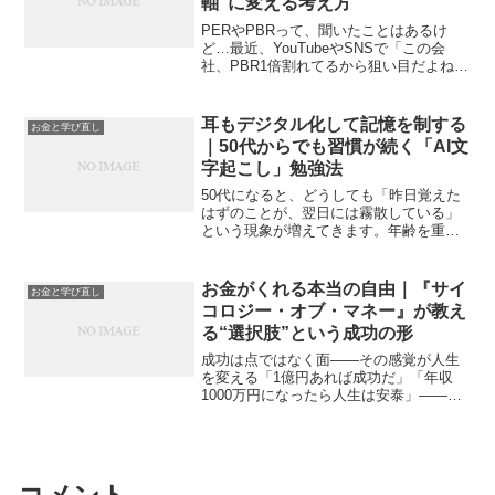
軸”に変える考え方
PERやPBRって、聞いたことはあるけ
ど…最近、YouTubeやSNSで「この会
社、PBR1倍割れてるから狙い目だよね」
なんて会話を目にすることが増えてきま
した。田端信太郎さんや堀江貴文さんと
いった実業家たちがよく使う用語、
耳もデジタル化して記憶を制する
お金と学び直し
PER・PBR・...
｜50代からでも習慣が続く「AI文
字起こし」勉強法
50代になると、どうしても「昨日覚えた
はずのことが、翌日には霧散している」
という現象が増えてきます。年齢を重ね
るほど、新しい知識が頭に入りにくくな
るのは事実です。私もまさにその壁にぶ
つかってきた一人です。しかし、ここで
お金がくれる本当の自由｜『サイ
お金と学び直し
悲観しても意味がありま...
コロジー・オブ・マネー』が教え
る“選択肢”という成功の形
成功は点ではなく面――その感覚が人生
を変える「1億円あれば成功だ」「年収
1000万円になったら人生は安泰」――こ
う考えたことがある人は多いでしょう。
でも仮にそれを達成しても、そのお金を
使い切ったらどうなるでしょうか？ ゴ
ールしたからもう終わ...