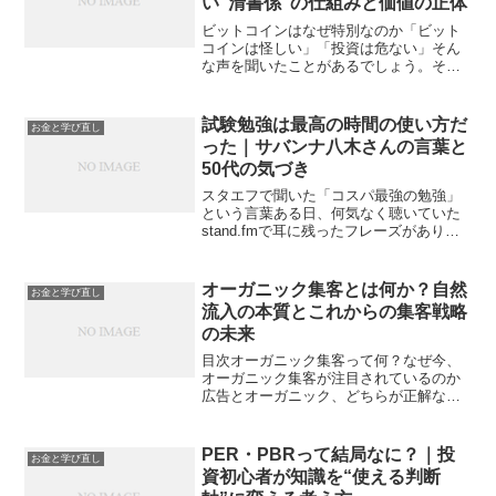
い“清書係”の仕組みと価値の正体
ビットコインはなぜ特別なのか「ビット
コインは怪しい」「投資は危ない」そん
な声を聞いたことがあるでしょう。それ
でもなお、10年以上生き残り続け、今も
世界中で注目されているのがビットコイ
ンです。なぜでしょうか。その理由のひ
試験勉強は最高の時間の使い方だ
お金と学び直し
とつが「マイニング」と...
った｜サバンナ八木さんの言葉と
50代の気づき
スタエフで聞いた「コスパ最強の勉強」
という言葉ある日、何気なく聴いていた
stand.fmで耳に残ったフレーズがありま
した。お笑いコンビ・サバンナの八木さ
んが、自身の資格勉強について話してい
た回でのことです。「数千円のテキスト
オーガニック集客とは何か？自然
お金と学び直し
を買って、2年近...
流入の本質とこれからの集客戦略
の未来
目次オーガニック集客って何？なぜ今、
オーガニック集客が注目されているのか
広告とオーガニック、どちらが正解なの
か？オーガニック集客のこれから──未来
はどう変わる？これからの集客戦略に必
要なたった一つの視点有名企業も実践す
PER・PBRって結局なに？｜投
お金と学び直し
る「オーガニック集客」...
資初心者が知識を“使える判断