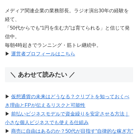
メディア関連企業の業務部長。ラジオ演出30年の経験を
経て、
「50代からでも“1円を生む力”は育てられる」と信じて発
信中。
毎朝4時起きでランニング・筋トレ継続中。
▶︎
運営者プロフィールはこちら
＼ あわせて読みたい ／
▶︎
仮想通貨の未来はどうなる？クリプトを知っておくべ
き理由とFPが伝えるリスクと可能性
▶︎
前払いビジネスモデルで資金繰りを安定させる方法｜
小さな個人ビジネスでも使える仕組み
▶︎
商売に自由はあるのか？50代が目指す“自律的な稼ぎ方”