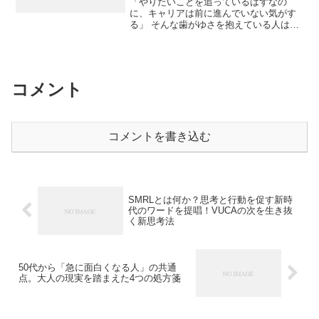
「やりたいことを追っているはずなの
に、キャリアは前に進んでいない気がす
る」 そんな歯がゆさを抱えている人は少
なくありません。 やりたい仕事を選び、
情熱を注いでいるのに、成果が出ない。
手応えも薄い。ときには「自分には才能
がないのでは？」と落ち...
コメント
コメントを書き込む
SMRLとは何か？思考と行動を促す新時
代のワードを提唱！VUCAの次を生き抜
く新思考法
50代から「急に面白くなる人」の共通
点。大人の現実を踏まえた4つの処方箋