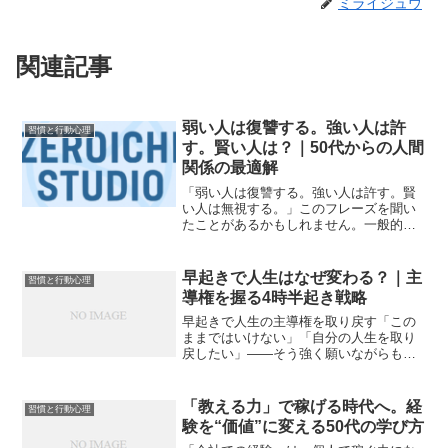
ミライジュウ
関連記事
弱い人は復讐する。強い人は許
習慣と行動心理
す。賢い人は？｜50代からの人間
関係の最適解
「弱い人は復讐する。強い人は許す。賢
い人は無視する。」このフレーズを聞い
たことがあるかもしれません。一般的に
はアインシュタインの言葉として広まっ
ていますが、出典は不明です。ただ、誰
の言葉であれ、人間関係の核心を突いて
早起きで人生はなぜ変わる？｜主
習慣と行動心理
いることに変わりはありま...
導権を握る4時半起き戦略
早起きで人生の主導権を取り戻す「この
ままではいけない」「自分の人生を取り
戻したい」――そう強く願いながらも、
毎日の激務と時間に追われ、気づけば何
も変わっていない。疲れ切ったあなた
は、今、深い焦燥感の中にいるのではな
「教える力」で稼げる時代へ。経
習慣と行動心理
いでしょうか。この焦燥感の...
験を“価値”に変える50代の学び方