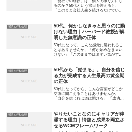
「会社での経験」は、個人で稼ぐ力にな
るのか？50代という節目を迎えると、
「このまま会社人生を続けるだけでいい
のだろうか？」という不安が頭をよぎる
ようになります。役職もキャリアも一通
り経験してきた。人並み以上に部下を育
50代、何かしなきゃと思うのに動
習慣と行動心理
て、業務もマネジメントし...
けない理由｜ハーバード教授が解
明した無意識の正体
50代になって、こんな感覚に襲われるこ
とはありませんか。「何か始めなきゃい
けない」「このままではまずい気がす
る」頭では分かっている。それなのに、
体が動かない。本を買っても読まない。
副業を調べては、ページを閉じる。やる
50代から「始まる」。自分を信じ
習慣と行動心理
気がないわけでも、能力が...
る力が完成する人生最高の黄金期
の正体
50代になってから、こんな言葉がどこか
空虚に聞こえることはありませんか。
「自分を信じれば道は開ける」 「成功し
た姿をイメージすることが大切だ」自己
啓発の本をめくれば、必ずと言っていい
ほど出てくる言葉です。 しかし、定年を
やりたいことなのにキャリアが停
習慣と行動心理
目前に控えた会社員の...
滞する理由｜情熱と成果を両立さ
せるWCMフレームワーク