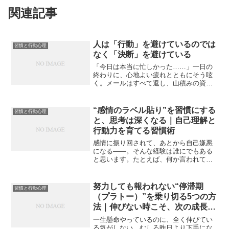
関連記事
人は「行動」を避けているのでは
習慣と行動心理
なく「決断」を避けている
「今日は本当に忙しかった……」一日の
終わりに、心地よい疲れとともにそう呟
く。メールはすべて返し、山積みの資料
を整え、分刻みの会議をこなした。タス
クリストにはすべてチェックがつき、や
るべきことは全部やったはずだ。それな
“感情のラベル貼り”を習慣にする
習慣と行動心理
のに、ふと夜の静寂の中で...
と、思考は深くなる｜自己理解と
行動力を育てる習慣術
感情に振り回されて、あとから自己嫌悪
になる――。そんな経験は誰にでもある
と思います。たとえば、何か言われてカ
チンときた。でも言い返せなくて、あと
から「あのとき、ああ言えばよかった」
と悶々とする。あるいは、不安や焦りに
努力しても報われない“停滞期
習慣と行動心理
飲み込まれて、大したこと...
（プラトー）”を乗り切る5つの方
法｜伸びない時こそ、次の成長が
始まっている
一生懸命やっているのに、全く伸びてい
る気がしない。むしろ昨日より下手にな