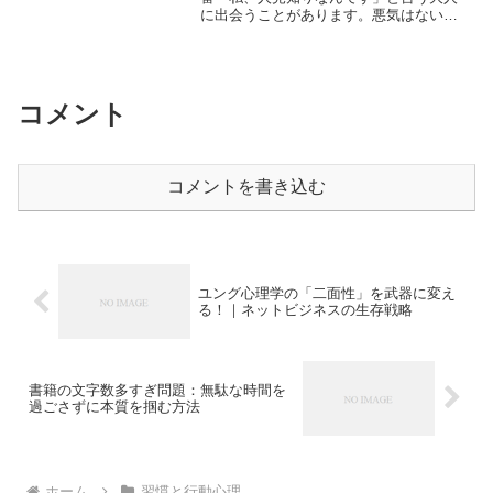
に出会うことがあります。悪気はないの
かもしれません。しかし、それを聞かさ
れた側はどこかモヤッとした違和感や、
「それってどうなの？」という無責任さ
を感じてしまうのではない...
コメント
コメントを書き込む
ユング心理学の「二面性」を武器に変え
る！｜ネットビジネスの生存戦略
書籍の文字数多すぎ問題：無駄な時間を
過ごさずに本質を掴む方法
ホーム
習慣と行動心理