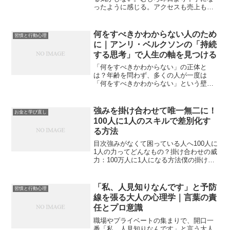
ったように感じる。アクセスも売上も反
応も減っていく。挑戦する人なら、誰で
もこの“見えない壁”にぶつかります。これ
が成長に必ず訪れる 停滞期（プラトー）
何をすべきかわからない人のため
習慣と行動心理
です。多くの人は...
に｜アンリ・ベルクソンの「持続
する思考」で人生の軸を見つける
「何をすべきかわからない」の正体と
は？年齢を問わず、多くの人が一度は
「何をすべきかわからない」という壁に
ぶつかる。それは、転職を考える人に
も、独立を模索する人にも、学生にも起
こる心の停滞だ。この悩みの裏には、単
強みを掛け合わせて唯一無二に！
お金と学び直し
なる「選択肢の多さ」ではなく、...
100人に1人のスキルで差別化す
る方法
目次強みがなくて困っている人へ100人に
1人の力ってどんなもの？掛け合わせの威
力：100万人に1人になる方法僕の掛け合
わせ実例平面で勝つ時代がやってきたま
とめ：100人に1人は、誰でもなれる強み
がなくて困っている人へ「自分には強み
「私、人見知りなんです」と予防
習慣と行動心理
がない」「...
線を張る大人の心理学｜言葉の責
任とプロ意識
職場やプライベートの集まりで、開口一
番「私、人見知りなんです」と言う大人