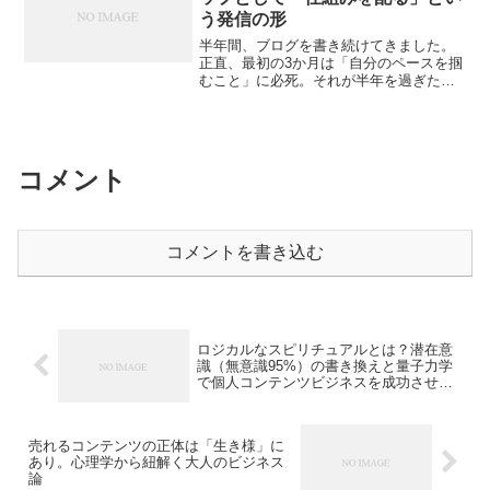
う発信の形
半年間、ブログを書き続けてきました。
正直、最初の3か月は「自分のペースを掴
むこと」に必死。それが半年を過ぎたあ
たりで、ようやく“習慣”になってきまし
た。そして最近、あることを感じていま
す。──「書くだけでは届かない部分があ
る」ということです...
コメント
コメントを書き込む
ロジカルなスピリチュアルとは？潜在意
識（無意識95%）の書き換えと量子力学
で個人コンテンツビジネスを成功させる
方法
売れるコンテンツの正体は「生き様」に
あり。心理学から紐解く大人のビジネス
論