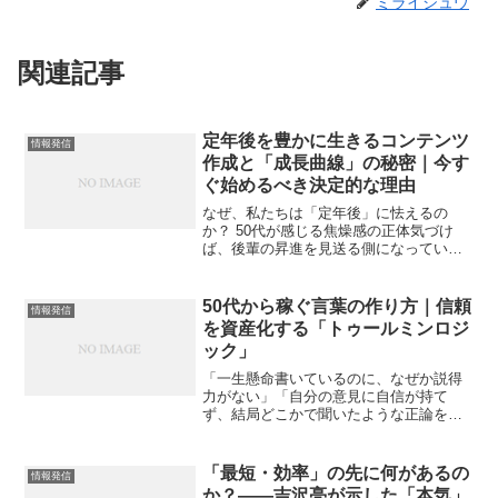
ミライジュウ
関連記事
定年後を豊かに生きるコンテンツ
情報発信
作成と「成長曲線」の秘密｜今す
ぐ始めるべき決定的な理由
なぜ、私たちは「定年後」に怯えるの
か？ 50代が感じる焦燥感の正体気づけ
ば、後輩の昇進を見送る側になってい
た。かつて自分が走ってきたレーンを、
若手が軽やかに駆け抜けていく。その瞬
間、ふと胸の奥でこんな声がしません
50代から稼ぐ言葉の作り方｜信頼
情報発信
か？「自分の成長って、もう止...
を資産化する「トゥールミンロジ
ック」
「一生懸命書いているのに、なぜか説得
力がない」「自分の意見に自信が持て
ず、結局どこかで聞いたような正論を並
べてしまう」もしあなたが今、パソコン
の前でそんな閉塞感を感じているなら。
それは才能の不足ではありません。た
「最短・効率」の先に何があるの
情報発信
だ“思考の型”を知らないだけ...
か？――吉沢亮が示した「本気」