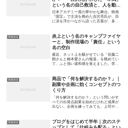
という名の自己救済と、人を動か
す唯一の熱量
日本アカデミー賞の華やかな舞台。映画
『国宝』で主演を務めた吉沢亮氏が、目
に涙を浮かべながら語った言葉が、多く
の視聴者の胸を打ちました。「役者人生
の全てをかけた」「本気で打ち込む姿は
人を感動させる」その言葉には、単なる
炎上という名のキャンプファイヤ
情報発信
プロモーションではない、...
ーと、制作現場の「責任」という
名の空白
最近、ネット上を騒がせている「佐藤二
朗さんと橋本愛さんの報道」を眺めてい
て、ふと強い違和感を覚えました。世間
がこの件をどう消費しているか。そこに
は、キャンプファイヤーのように皆で薪
をくべ、誰かを貶めることで熱狂を生み
商品で「何を解決するのか？」｜
情報発信
出そうとする、ダークな民...
副業や企画に効くコンセプトのつ
くり方
「何を解決するのか？」という問いがす
べての出発点副業を始めたけれど成果が
出ない。企画を練ってみても、上司や仲
間に「で、何が言いたいの？」と突っ込
まれる。そんな経験は誰にでもあるはず
です。このモヤモヤを抜け出すために必
ブログをはじめて半年｜次のステ
情報発信
要なのは、才能でもセンス...
ップとして「仕組みを配る」とい