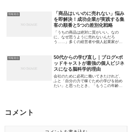
べてしまう」もしあなたが今、パソコン
の前でそんな閉塞感を感じているなら。
それは才能の不足ではありません。た
「商品はいいのに売れない」悩み
情報発信
だ“思考の型”を知らないだけ...
を即解決！成功企業が実践する集
客の順番と5つの差別化戦略
「うちの商品は絶対に質がいい。なの
に、なぜ思うように売れないんだろ
う……」多くの経営者や個人起業家が、
この壁に突き当たります。結論から言い
ましょう。売れない理由は、商品力がな
いからではありません。「マーケティン
50代からの学び直し｜ブログ×ポ
情報発信
グを考える順番と、その解像度が...
ッドキャストが最強の個人ビジネ
スになる脳科学的理由
会社のために必死に働いてきたけれど、
ふと「自分の力で稼ぐための学びを始め
たい」と思ったとき、「もうこの年齢か
ら新しいことを学ぶなんて遅いのではな
いか」「若い頃に比べて、本を読んでも
なかなか頭に入らない……」と、自分の
記憶力や吸収力に限界を感...
コメント
コメントを書き込む