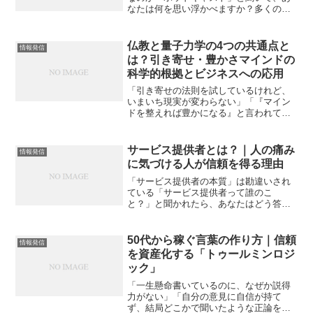
なたは何を思い浮かべますか？多くの人
は「ラジオみたいなもの」と答えるでし
ょう。けれど、私は違うと感じていま
す。30年ほど、ラジオディレクターをや
仏教と量子力学の4つの共通点と
情報発信
ってきた私から見て、ポッ...
は？引き寄せ・豊かさマインドの
科学的根拠とビジネスへの応用
「引き寄せの法則を試しているけれど、
いまいち現実が変わらない」「『マイン
ドを整えれば豊かになる』と言われて
も、スピリチュアルすぎて腑に落ちな
い」そんな風に悩んだり、一歩踏み出せ
ずにモヤモヤしたりしていませんか？実
サービス提供者とは？｜人の痛み
情報発信
は、2,500年前の「ブッダ...
に気づける人が信頼を得る理由
「サービス提供者の本質」は勘違いされ
ている「サービス提供者って誰のこ
と？」と聞かれたら、あなたはどう答え
るでしょうか。商品を売る人？ 知識を
教える人？ それとも接客をする人？実
は、これらはすべて正解のようで、核心
50代から稼ぐ言葉の作り方｜信頼
情報発信
を突いていません。サービス提...
を資産化する「トゥールミンロジ
ック」
「一生懸命書いているのに、なぜか説得
力がない」「自分の意見に自信が持て
ず、結局どこかで聞いたような正論を並