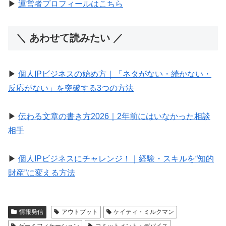
▶︎
運営者プロフィールはこちら
＼ あわせて読みたい ／
▶︎
個人IPビジネスの始め方｜「ネタがない・続かない・
反応がない」を突破する3つの方法
▶︎
伝わる文章の書き方2026｜2年前にはいなかった相談
相手
▶︎
個人IPビジネスにチャレンジ！｜経験・スキルを“知的
財産”に変える方法
情報発信
アウトプット
ケイティ・ミルクマン
ゲーミフィケーション
コミットメント・デバイス