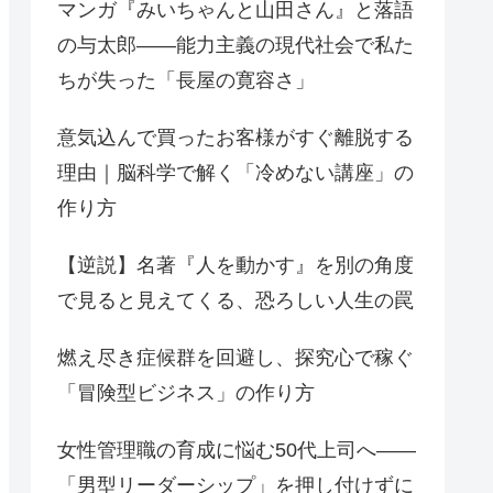
マンガ『みいちゃんと山田さん』と落語
の与太郎——能力主義の現代社会で私た
ちが失った「長屋の寛容さ」
意気込んで買ったお客様がすぐ離脱する
理由｜脳科学で解く「冷めない講座」の
作り方
【逆説】名著『人を動かす』を別の角度
で見ると見えてくる、恐ろしい人生の罠
燃え尽き症候群を回避し、探究心で稼ぐ
「冒険型ビジネス」の作り方
女性管理職の育成に悩む50代上司へ——
「男型リーダーシップ」を押し付けずに