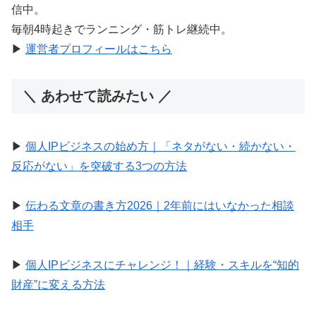
信中。
毎朝4時起きでランニング・筋トレ継続中。
▶︎
運営者プロフィールはこちら
＼ あわせて読みたい ／
▶︎
個人IPビジネスの始め方｜「ネタがない・続かない・
反応がない」を突破する3つの方法
▶︎
伝わる文章の書き方2026｜2年前にはいなかった相談
相手
▶︎
個人IPビジネスにチャレンジ！｜経験・スキルを“知的
財産”に変える方法