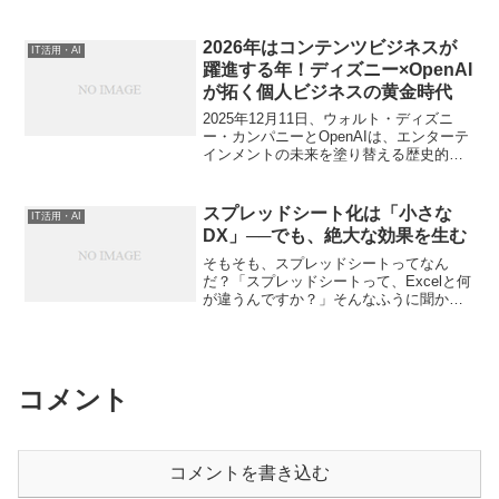
んか？IOWNが世間を賑わせたのは、
2019年にNTTが次世代インフラとして構
想を発表したのが始まりでした。その
2026年はコンテンツビジネスが
IT活用・AI
後、2023年3月...
躍進する年！ディズニー×OpenAI
が拓く個人ビジネスの黄金時代
2025年12月11日、ウォルト・ディズニ
ー・カンパニーとOpenAIは、エンターテ
インメントの未来を塗り替える歴史的な
合意を発表しました。OpenAI公式発表：
IP（知的財産）の民主化今回の提携の目
玉は、OpenAIの公式サイトでも明言さ...
スプレッドシート化は「小さな
IT活用・AI
DX」──でも、絶大な効果を生む
そもそも、スプレッドシートってなん
だ？「スプレッドシートって、Excelと何
が違うんですか？」そんなふうに聞かれ
ること、よくあります。ざっくり言え
ば、Googleが提供しているオンラインの
表計算ツールなんですが、実は中身がぜ
んぜん違います。...
コメント
コメントを書き込む