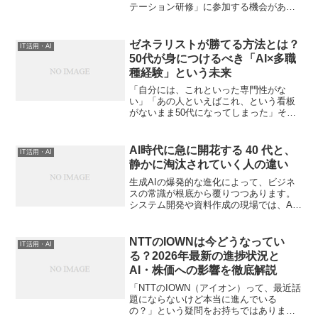
テーション研修」に参加する機会があり
ました。皆さんは「ファシリテーション
（Facilitation）」という言葉を正しく説
明できるでしょうか。語源はラテン語の
ゼネラリストが勝てる方法とは？
IT活用・AI
「facil...
50代が身につけるべき「AI×多職
種経験」という未来
「自分には、これといった専門性がな
い」「あの人といえばこれ、という看板
がないまま50代になってしまった」そん
な感覚を抱えながら、キャリアの後半戦
に差しかかっている人は少なくありませ
ん。 努力はしてきた。経験も積んでき
AI時代に急に開花する 40 代と、
IT活用・AI
た。 それでも「何者でも...
静かに淘汰されていく人の違い
生成AIの爆発的な進化によって、ビジネ
スの常識が根底から覆りつつあります。
システム開発や資料作成の現場では、AI
利用を前提とした激しい価格破壊が起
き、「時間をかけたこと」や「成果物の
量」を価値とする時代は完全に終わりま
NTTのIOWNは今どうなってい
IT活用・AI
した。この激動の時代に...
る？2026年最新の進捗状況と
AI・株価への影響を徹底解説
「NTTのIOWN（アイオン）って、最近話
題にならないけど本当に進んでいる
の？」という疑問をお持ちではありませ