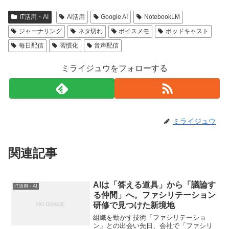
IT活用・AI
AI活用
Google AI
NotebookLM
ジャーナリング
ネタ切れ
ボイスメモ
ポッドキャスト
毎日配信
習慣化
音声配信
ミライジュウをフォローする
ミライジュウ
関連記事
AIは「答える道具」から「議論す
IT活用・AI
る仲間」へ。ファシリテーション
研修で見つけた新境地
組織を動かす技術「ファシリテーショ
ン」との出会い先日、会社で「ファシリ