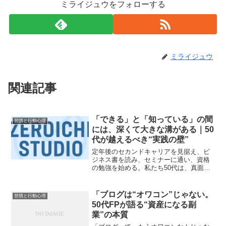
ミライジュウをフォローする
ミライジュウ
関連記事
「できる」と「知っている」の間
習慣と行動心理
には、深くて大きな溝がある｜50
代が越えるべき“実践の壁”
定年後のセカンドキャリアを見据え、ビ
ジネス書を読み、セミナーに通い、資格
の勉強を始める。私たち50代は、真面目
です。会社人生で培った「勤勉さ」とい
う武器を持っています。しかし、不思議
なことに気づきませんか？知識は確実に
「ブログは“オワコン”じゃない。
習慣と行動心理
増えている。マーケティ...
50代FPが語る“資産になる副
業”の本質