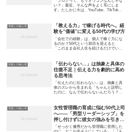
「ブログって、もうオワコンなんじゃな
い？」最近、そんな声をよく耳にしま
す。たしかに今は、YouTube、TikTok、
Instagram…情報発信の手段が多様化し、
動画やSNSの勢いがすごい時代。副業で
も「動画編集」や「プログラミング」、
「教える力」で稼げる時代へ。経
習慣と行動心理
「...
験を“価値”に変える50代の学び方
「会社での経験」は、個人で稼ぐ力にな
るのか？50代という節目を迎えると、
「このまま会社人生を続けるだけでいい
のだろうか？」という不安が頭をよぎる
ようになります。役職もキャリアも一通
り経験してきた。人並み以上に部下を育
「伝わらない…」は抽象と具体の
習慣と行動心理
て、業務もマネジメントし...
往復不足｜伝える力を劇的に高め
る思考法
「伝えたのに伝わらない」は、抽象と具
体のズレから生まれる「ちゃんと説明し
たのに、なんで伝わらないんだろう？」
ブログでも、プレゼンでも、日常の会話
でも。そんなもどかしさを感じたことは
ありませんか？一方で、「あの人の話は
女性管理職の育成に悩む50代上司
習慣と行動心理
なぜかスッと入ってくる」...
へ——「男型リーダーシップ」を
押し付けずに彼女の強みを引き出
すマネジメント
「せっかく優秀だから管理職に登用した
のに、どこか辛そうにしている」「『も