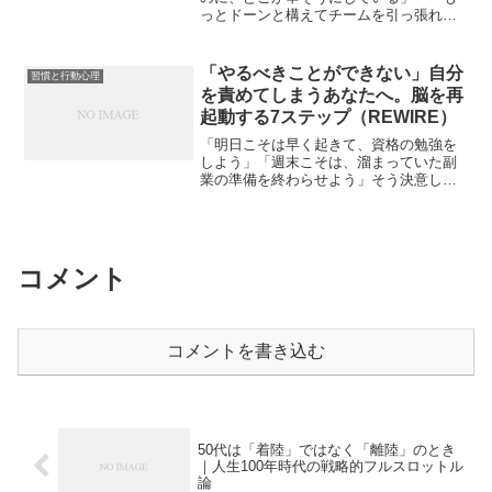
っとドーンと構えてチームを引っ張れば
いい』とアドバイスしているのに、一向
に前向きになってくれない」部下の女性
管理職を育成する中で、そんな手ごたえ
「やるべきことができない」自分
習慣と行動心理
のなさやもどかしさを感じ...
を責めてしまうあなたへ。脳を再
起動する7ステップ（REWIRE）
「明日こそは早く起きて、資格の勉強を
しよう」「週末こそは、溜まっていた副
業の準備を終わらせよう」そう決意した
はずなのに、気づけばスマホを数時間眺
め、SNSのタイムラインを無目的にスク
ロールし、大したこともできずに1日が終
わってしまう。そして...
コメント
コメントを書き込む
50代は「着陸」ではなく「離陸」のとき
｜人生100年時代の戦略的フルスロットル
論