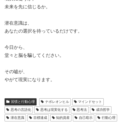
未来を先に信じるか。
潜在意識は、
あなたの選択を待っているだけです。
今日から、
堂々と脳を騙してください。
その嘘が、
やがて現実になります。
習慣と行動心理
ナポレオンヒル
マインドセット
思考の言語化
思考は現実化する
思考法
成功哲学
潜在意識
目標達成
知的資産
自己暗示
行動心理