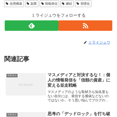
信用構築
副業
情報発信
継続
習慣化
ミライジュウをフォローする
ミライジュウ
関連記事
マスメディアと対決するな！：個
情報発信
人の情報発信を「信頼の資産」に
変える並走戦略
マスメディアのような取材力も知名度も
ない自分には、発信する価値などないの
ではないか。そう思い悩んでブログの執
筆をためらっている方は少なくありませ
ん。しかし、既存メディアと争う必要は
まったくありません。個人には個人の強
思考の「デッドロック」を打ち破
情報発信
みである「並走感」と「情...