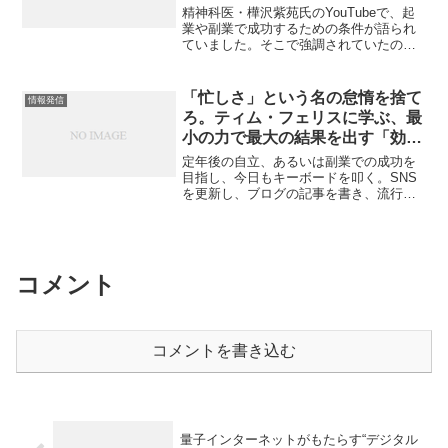
精神科医・樺沢紫苑氏のYouTubeで、起
業や副業で成功するための条件が語られ
ていました。そこで強調されていたの
は、「0か100か」で考えず、会社員時代
から副業として着手し、準備を整えるこ
との重要性です。なぜなら、いきなり独
「忙しさ」という名の怠惰を捨て
情報発信
立して収入をゼロ...
ろ。ティム・フェリスに学ぶ、最
小の力で最大の結果を出す「効
果」の戦略
定年後の自立、あるいは副業での成功を
目指し、今日もキーボードを叩く。SNS
を更新し、ブログの記事を書き、流行の
ノウハウをリサーチする。これほどまで
に真面目に努力を積み重ねているのに、
一向に目に見える成果が現れない。そん
な「静かな焦燥感」に苛...
コメント
コメントを書き込む
量子インターネットがもたらす“デジタル