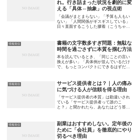
れ。行き詰まった状況を劇的に変
える「具体⇔抽象」の視点術
「会議がまとまらない」「予算も人もい
ない」「人間関係がギスギスしている」
日々直面するこうした膠着（こうちゃ
く）状態のなかで、私たちはよく「別の
視点から考えよう」という言葉を耳にし
ます。しかし、実際に視点を切り替えら
書籍の文字数多すぎ問題：無駄な
情報発信
れる人は驚くほど少ないのが...
時間を過ごさずに本質を掴む方法
本を読んでいるとき、「同じことの言い
換えが多い」「具体例が並んでいるだけ
で、もっとコンパクトにできるはずだ」
と感じる不満は、現代の読者が広く抱え
るストレスです。私はラジオディレクタ
ーを30年やってきて、インタビュー素材
サービス提供者とは？｜人の痛み
情報発信
や番組本編の「編集」を...
に気づける人が信頼を得る理由
「サービス提供者の本質」は勘違いされ
ている「サービス提供者って誰のこ
と？」と聞かれたら、あなたはどう答え
るでしょうか。商品を売る人？ 知識を
教える人？ それとも接客をする人？実
は、これらはすべて正解のようで、核心
副業はおすすめしない。定年後の
情報発信
を突いていません。サービス提...
ために「会社員」を徹底的にやり
切るべき理由