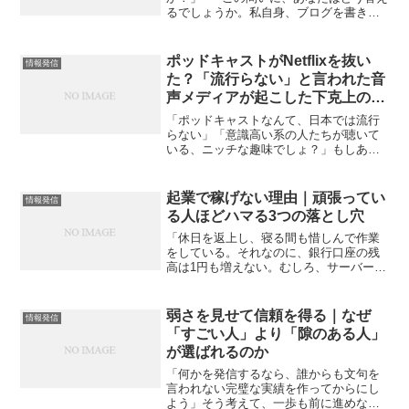
るでしょうか。私自身、ブログを書き続
ける中で、何度もこの疑問に立ち止まり
ました。 学びを整理し、理解できたと思
っても、 「もう少し深く調べてからにし
ポッドキャストがNetflixを抜い
情報発信
よう」と投稿を後回し...
た？「流行らない」と言われた音
声メディアが起こした下克上の正
体
「ポッドキャストなんて、日本では流行
らない」「意識高い系の人たちが聴いて
いる、ニッチな趣味でしょ？」もしあな
たがそう思っているなら、今すぐその認
識をアップデートする必要があります。
2026年現在、日本のメディア利用実態
起業で稼げない理由｜頑張ってい
情報発信
は、私たちの想像を絶す...
る人ほどハマる3つの落とし穴
「休日を返上し、寝る間も惜しんで作業
をしている。それなのに、銀行口座の残
高は1円も増えない。むしろ、サーバー代
やツール代の支払いで、じわじわとお金
だけが減っていく……。」もし今、あな
たがそんな状況に陥っているとしたら、
弱さを見せて信頼を得る｜なぜ
情報発信
まずは深く息を吐いてく...
「すごい人」より「隙のある人」
が選ばれるのか
「何かを発信するなら、誰からも文句を
言われない完璧な実績を作ってからにし
よう」そう考えて、一歩も前に進めなく