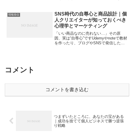
なっていませんか？実は私には、今でも
思い出すと少し胸が痛む「空白の3年間」
があります。3年前、意気揚々とブログを
SNS時代の自尊心と商品設計｜個
情報発信
始めたものの、わずか...
人クリエイターが知っておくべき
心理学とマーケティング
「いい商品なのに売れない…」その原
因、実は“自尊心”ですUdemyやnoteで教材
を作ったり、ブログやSNSで発信したり
しているのに、なかなか人の反応がな
い。知識や経験には自信があるのに「な
ぜ響かないのか」と悩む。あるいは、
「押し売りっぽく...
コメント
コメントを書き込む
つまずいたところに、あなたの宝がある
｜成功を捨てて個人ビジネスで勝つ逆張
り戦略