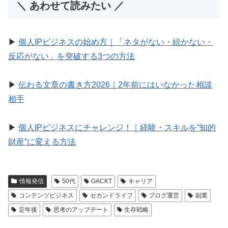
＼ あわせて読みたい ／
▶︎
個人IPビジネスの始め方｜「ネタがない・続かない・
反応がない」を突破する3つの方法
▶︎
伝わる文章の書き方2026｜2年前にはいなかった相談
相手
▶︎
個人IPビジネスにチャレンジ！｜経験・スキルを“知的
財産”に変える方法
情報発信
50代
GACKT
キャリア
コンテンツビジネス
セカンドライフ
ブログ運営
副業
定年後
思考のアップデート
生存戦略