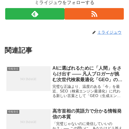
ミライジュウをフォローする
ミライジュウ
関連記事
AIに選ばれるために「人間」をさ
情報発信
らけ出す —— 凡人ブロガーが挑
む次世代検索最適化「GEO」の正
体
完璧な正論より、温度のある「今」を最
近、SEO（検索エンジン最適化）に代わ
る新しい言葉として「GEO（生成エンジ
ン最適化）」という概念が注目されてい
ます。私自身、この言葉を知ったとき、
最初は「また新しい小難しいテクニック
高市首相の英語力で分かる情報発
情報発信
か……」と身構えてし...
信の本質
「完璧じゃないのに発信していいの
か？」── この問いに、あなたはどう答え