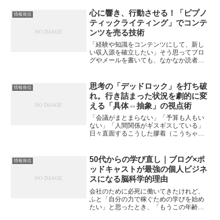
す。理由は単純。「話すネタがない」と
思ったから。元ラジオディレクターとい
心に響き、行動させる！「ピプノ
情報発信
う肩書きがある...
ティックライティング」でコンテ
ンツを売る技術
「経験や知識をコンテンツにして、新し
い収入源を確立したい」そう思ってブロ
グやメールを書いても、なかなか読者の
心に刺さらず、商品の購入や申し込みに
繋がらない…そんな悩みを抱えていませ
んか？アクセス数は増えたのに、なぜか
思考の「デッドロック」を打ち破
情報発信
「行動」してもらえない。...
れ。行き詰まった状況を劇的に変
える「具体⇔抽象」の視点術
「会議がまとまらない」「予算も人もい
ない」「人間関係がギスギスしている」
日々直面するこうした膠着（こうちゃ
く）状態のなかで、私たちはよく「別の
視点から考えよう」という言葉を耳にし
ます。しかし、実際に視点を切り替えら
50代からの学び直し｜ブログ×ポ
情報発信
れる人は驚くほど少ないのが...
ッドキャストが最強の個人ビジネ
スになる脳科学的理由
会社のために必死に働いてきたけれど、
ふと「自分の力で稼ぐための学びを始め
たい」と思ったとき、「もうこの年齢か
ら新しいことを学ぶなんて遅いのではな