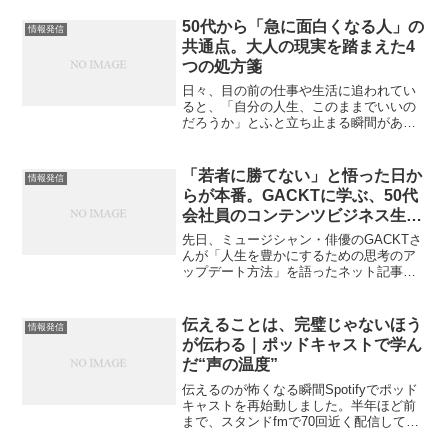
50代から「急に面白くなる人」の
情報発信
共通点。大人の現実を踏まえた4
つの処方箋
日々、目の前の仕事や生活に追われてい
ると、「自分の人生、このままでいいの
だろうか」とふと立ち止まる瞬間があり
ます。特に50代を迎えると、役職定年や
定年後の暮らしが現実味を帯び、これか
らの生き方についてリアルに模索し始め
「若者に勝てない」と悟った日か
情報発信
る方も多いのではないで...
らが本番。GACKTに学ぶ、50代
会社員のコンテンツビジネス生存
戦略
先日、ミュージシャン・俳優のGACKTさ
んが「人生を豊かにするための思考のア
ップデート方法」を語ったネット記事に
目が止まりました。その中で語られてい
たのは、人生の後半戦に差し掛かった私
たちが、いかにして「感情に流されない
伝えることは、完璧じゃないほう
情報発信
素早い選択と決断」の...
が伝わる｜ポッドキャストで学ん
だ“声の温度”
伝えるのが怖くなる瞬間Spotifyでポッド
キャストを再始動しました。半年ほど前
まで、スタンドfmで70回近く配信してい
ましたが、ふと止まってしまったんで