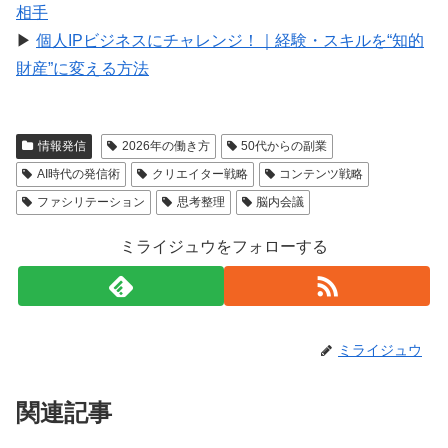
相手
▶︎
個人IPビジネスにチャレンジ！｜経験・スキルを“知的
財産”に変える方法
情報発信
2026年の働き方
50代からの副業
AI時代の発信術
クリエイター戦略
コンテンツ戦略
ファシリテーション
思考整理
脳内会議
ミライジュウをフォローする
ミライジュウ
関連記事