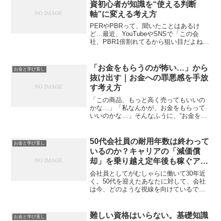
資初心者が知識を“使える判断
軸”に変える考え方
PERやPBRって、聞いたことはあるけ
ど…最近、YouTubeやSNSで「この会
社、PBR1倍割れてるから狙い目だよね」
なんて会話を目にすることが増えてきま
した。田端信太郎さんや堀江貴文さんと
いった実業家たちがよく使う用語、
「お金をもらうのが怖い…」から
お金と学び直し
PER・PBR・...
抜け出す｜お金への罪悪感を手放
す考え方
「この商品、もっと高く売ってもいいの
かな…」「私なんかが、お金をもらって
いいのかな…」そんなふうに、“お金を受
け取ること”にためらいを感じる人が少な
くありません。今は、自分の経験やスキ
ルを商品にできる時代です。SNSやブロ
50代会社員の耐用年数は終わって
お金と学び直し
グで価値を発信し、...
いるのか？キャリアの「減価償
却」を乗り越え定年後も稼ぐアジ
ャスト戦略
会社員としてがむしゃらに働いて30年近
く。50代を迎えたあなたに対して、会社
は今、どのような視線を向けているでし
ょうか。50代会社員のキャリアを考える
上で、避けて通れないのが「人材の価
値」という冷徹な現実です。会社から下
難しい資格はいらない。基礎知識
お金と学び直し
される「沈黙の査定」...