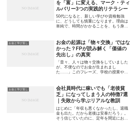
を「富」に変える、マーク・ティ
ルバリー3つの実践的リテラシー
50代になると、新しい学びや資格勉強
に、どうしても慎重になります。理由は
単純で、時間がかかることを、もう身を
もって知っているからです。若い頃のよ
うに、勢いで始めて、多少の遠回りをす
る余裕はない。仕事も家庭も抱えなが
お金の起源は「物々交換」ではな
お金と学び直し
ら、勉強に割ける時間は限ら...
かった？FPが読み解く「価値の
先出し」の真実
「昔々、人々は物々交換をしていました
が、不便なのでお金が生まれまし
た……」このフレーズ、学校の授業やビ
ジネス書などで、誰もが一度は耳にした
ことがあるはずです。あまりにも有名な
「お金の誕生秘話」ですが、実は近年の
会社員時代に稼いでも「老後貧
お金と学び直し
研究、特に文化人類学者のデヴィ...
乏」になってしまう人の特徴7選
｜失敗から学ぶリアルな教訓
はじめに「年収も悪くなかったし、退職
金も出た。だから老後は安泰だろう」。
そう信じていたのに、定年を間近にお金
の不安がじわじわと湧いてくる――。こ
れは実は、多くの人が抱える現実です。
会社員時代にしっかり稼いでいたにもか
かわらず、老後貧乏に陥っ...