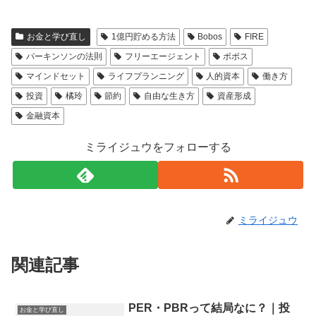
お金と学び直し
1億円貯める方法
Bobos
FIRE
パーキンソンの法則
フリーエージェント
ボボス
マインドセット
ライフプランニング
人的資本
働き方
投資
橘玲
節約
自由な生き方
資産形成
金融資本
ミライジュウをフォローする
ミライジュウ
関連記事
PER・PBRって結局なに？｜投
お金と学び直し