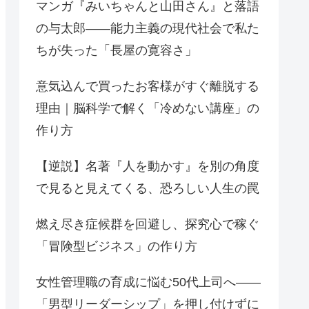
マンガ『みいちゃんと山田さん』と落語
の与太郎——能力主義の現代社会で私た
ちが失った「長屋の寛容さ」
意気込んで買ったお客様がすぐ離脱する
理由｜脳科学で解く「冷めない講座」の
作り方
【逆説】名著『人を動かす』を別の角度
で見ると見えてくる、恐ろしい人生の罠
燃え尽き症候群を回避し、探究心で稼ぐ
「冒険型ビジネス」の作り方
女性管理職の育成に悩む50代上司へ——
「男型リーダーシップ」を押し付けずに