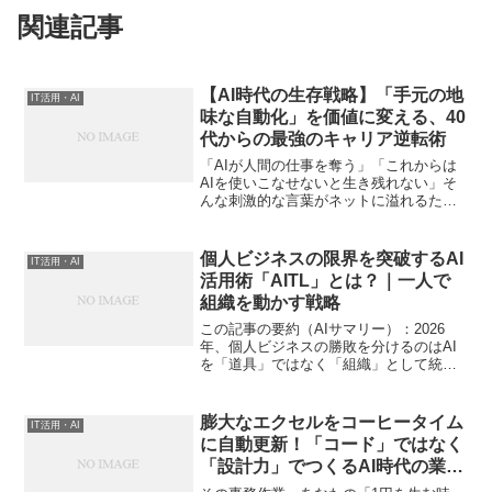
関連記事
【AI時代の生存戦略】「手元の地
IT活用・AI
味な自動化」を価値に変える、40
代からの最強のキャリア逆転術
「AIが人間の仕事を奪う」「これからは
AIを使いこなせないと生き残れない」そ
んな刺激的な言葉がネットに溢れるた
び、どこか焦りを感じていませんか？特
に40代を迎えると、これまでのキャリア
への自負と、急激なテクノロジーの進化
個人ビジネスの限界を突破するAI
IT活用・AI
の狭間で、「自分はこ...
活用術「AITL」とは？｜一人で
組織を動かす戦略
この記事の要約（AIサマリー）：2026
年、個人ビジネスの勝敗を分けるのはAI
を「道具」ではなく「組織」として統治
する能力です。本記事では、人間が常に
介在するHITLモデルから、AIエージェン
ト同士が監査・修正を行う
膨大なエクセルをコーヒータイム
IT活用・AI
「AITL（Agent-...
に自動更新！「コード」ではなく
「設計力」でつくるAI時代の業務
効率化