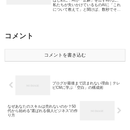
はじめに：AIが「正解」を出す時代に、
私たちが失いかけているものAIに「これ
について教えて」と聞けば、数秒でそれ
らしい答えが返ってくる。とても便利に
なった一方で、奇妙な矛盾が生まれてい
ます。情報は溢れているのに、私たちは
以前よりも「誰を信じ...
コメント
コメントを書き込む
ブログが最後まで読まれない理由｜テレ
ビCMに学ぶ「空白」の構成術
なぜあなたのスキルは売れないのか？50
代から始める“選ばれる個人ビジネス”の作
り方