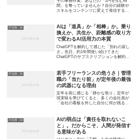
その事務作業、あなたの「1円を生む時
間」を奪っていませんか？自分の経験や
スキルをコンテンツに変えて発信する
「個人ビジネス」。挑戦を始めたあなた
が、いま一番大切にすべきものは何でし
ょうか？それは、新しい記事を書く時間
AIは「道具」か「相棒」か。乗り
IT活用・AI
であり、サービスを磨く時間...
換えか、共生か、距離感の取り方
で変わるAI活用力の本質
ChatGPTを解約して感じた「別れの寂し
さ」先日、約1年間使い続けてきた
ChatGPTのサブスクリプションを解約し
ました。開発環境を「Claude Code」に一
本化しようと決めたためですが、解約の
手続きを進めるなかで、ふと手が止まり
若手フリーランスの危うさ｜管理
IT活用・AI
まし...
職の「当たり前」が定年後の最強
の武器になる理由
定年を前に感じる「静かな焦り」定年が
現実味を帯びてくると、多くの会社員が
「会社の看板を外した自分に何が残るの
か？」という不安に襲われます。SNSを
開けば、20代や30代が「月収100万達
成」「自由な働き方」と華やかに発信し
AIの弱点は「責任を取れないこ
IT活用・AI
ている。それを見て...
と」。だからこそ、人間が発信す
る意味がある