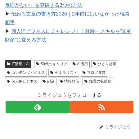
反応がない」を突破する3つの方法
▶︎
伝わる文章の書き方2026｜2年前にはいなかった相談
相手
▶︎
個人IPビジネスにチャレンジ！｜経験・スキルを“知的
財産”に変える方法
IT活用・AI
50代のキャリア
AI活用
ひとり起業
コンテンツビジネス
ゼネラリスト
ブログ運営
個人IPビジネス
副業
情報発信
知識の収益化
ミライジュウをフォローする
ミライジュウ