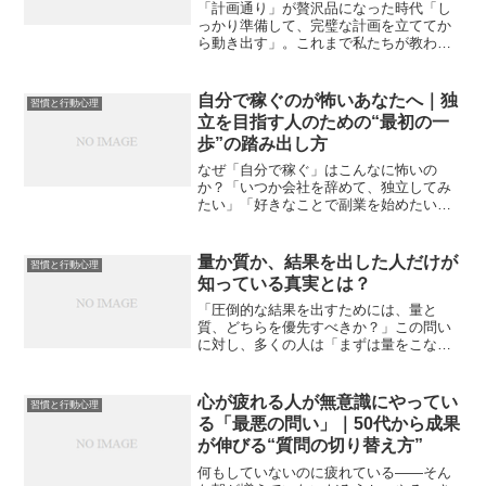
「計画通り」が贅沢品になった時代「し
っかり準備して、完璧な計画を立ててか
ら動き出す」。これまで私たちが教わっ
てきたこの正攻法が、今、最もリスクの
高い戦略になりつつあります。朝、意気
揚々と立てたプランが、昼のニュース一
自分で稼ぐのが怖いあなたへ｜独
習慣と行動心理
本で台無しになる。SNS...
立を目指す人のための“最初の一
歩”の踏み出し方
なぜ「自分で稼ぐ」はこんなに怖いの
か？「いつか会社を辞めて、独立してみ
たい」「好きなことで副業を始めたい」
そう思っていても、多くの人がなかなか
動き出せません。それは、スキルや準備
不足のせいではありません。本当の理由
量か質か、結果を出した人だけが
習慣と行動心理
は――「失敗したらどうしよ...
知っている真実とは？
「圧倒的な結果を出すためには、量と
質、どちらを優先すべきか？」この問い
に対し、多くの人は「まずは量をこな
せ」あるいは「最初から質を意識しろ」
という二元論で語りがちです。しかし、
秋元康氏や堀江貴文氏といった、時代の
心が疲れる人が無意識にやってい
習慣と行動心理
最前線でヒットを飛ばし続ける...
る「最悪の問い」｜50代から成果
が伸びる“質問の切り替え方”
何もしていないのに疲れている――そん