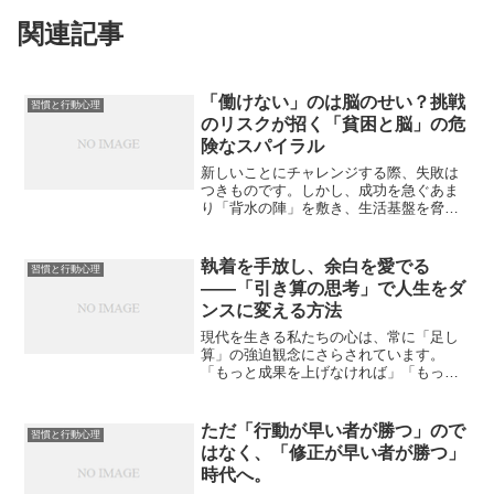
関連記事
「働けない」のは脳のせい？挑戦
習慣と行動心理
のリスクが招く「貧困と脳」の危
険なスパイラル
新しいことにチャレンジする際、失敗は
つきものです。しかし、成功を急ぐあま
り「背水の陣」を敷き、生活基盤を脅か
すほどのリスクを負うことは、単なる無
謀以上の危険を孕んでいます。それは、
一度貧困の「一線」を越えてしまうと、
執着を手放し、余白を愛でる
習慣と行動心理
再起するために最も必要な...
――「引き算の思考」で人生をダ
ンスに変える方法
現代を生きる私たちの心は、常に「足し
算」の強迫観念にさらされています。
「もっと成果を上げなければ」「もっと
人脈を広げなければ」「もっと手に入れ
なければ……」。この終わりのない追求
は、私たちを「ラットレース」へと駆り
ただ「行動が早い者が勝つ」ので
習慣と行動心理
立て、いつの間にか「今この...
はなく、「修正が早い者が勝つ」
時代へ。