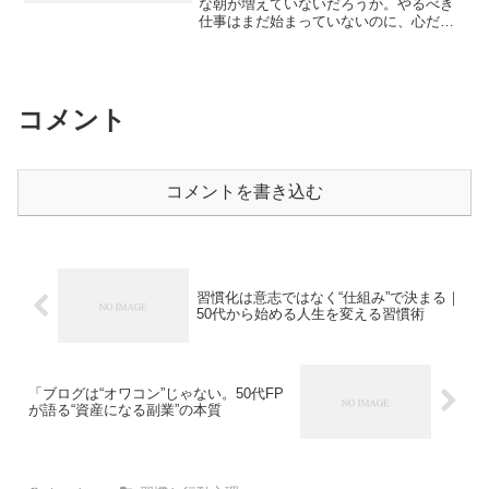
な朝が増えていないだろうか。やるべき
仕事はまだ始まっていないのに、心だけ
が先にすり減っている。気づけば努力し
ているはずなのに、集中は続かず、成果
も出ないまま一日が終わる。このモヤモ
ヤとした疲労感は、年齢で...
コメント
コメントを書き込む
習慣化は意志ではなく“仕組み”で決まる｜
50代から始める人生を変える習慣術
「ブログは“オワコン”じゃない。50代FP
が語る“資産になる副業”の本質