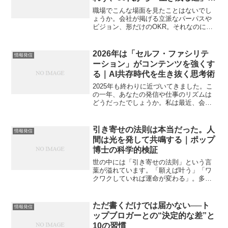
切り開くための等身大の戦略
職場でこんな場面を見たことはないでし
ょうか。会社が掲げる立派なパーパスや
ビジョン、形だけのOKR。それなのに、
現場の空気はどこか冷めていて、変化を
前に動けない社員や、指示待ちが続く組
織。そこに向かって経営陣や上司が「も
2026年は「セルフ・ファシリテ
情報発信
っとやる気を出せ」「当...
ーション」がコンテンツを強くす
る｜AI共存時代を生き抜く思考術
2025年も終わりに近づいてきました。こ
の一年、あなたの発信や仕事のリズムは
どうだったでしょうか。私は最近、会社
の「ファシリテーション研修」を受ける
機会がありました。会議の進め方を学ぶ
ための研修ですが、そこには単なる会議
引き寄せの法則は本当だった。人
情報発信
術を超えた“本質”が...
間は光を発して共鳴する｜ポップ
博士の科学的検証
世の中には「引き寄せの法則」という言
葉が溢れています。「願えば叶う」「ワ
クワクしていれば運命が変わる」。多く
の人はそれを、ある種、幸運を待つ“魔
法”のように捉えています。しかし、目に
見えない「波」を扱い、放送現場の最前
ただ書くだけでは届かない──ト
情報発信
線に立ってきた私からす...
ップブロガーとの“決定的な差”と
10の習慣