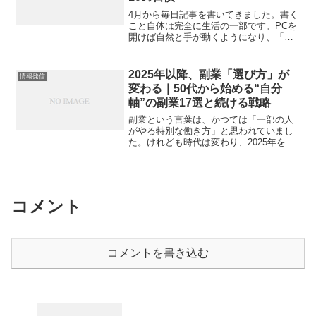
4月から毎日記事を書いてきました。書く
こと自体は完全に生活の一部です。PCを
開けば自然と手が動くようになり、「今
日は書けるかな」と迷うこともありませ
ん。ただ、続けているだけで本当に成果
につながるのか。そんな疑問が、ときど
2025年以降、副業「選び方」が
情報発信
き顔を出します。毎日...
変わる｜50代から始める“自分
軸”の副業17選と続ける戦略
副業という言葉は、かつては「一部の人
がやる特別な働き方」と思われていまし
た。けれども時代は変わり、2025年を迎
えたいま、副業はもはや“普通のキャリア
戦略”の一部になっています。最新調査に
よれば、副業をしている人は全体の17％
前後、さらに「...
コメント
コメントを書き込む