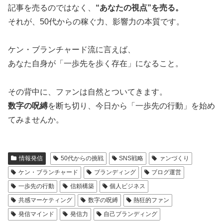
記事を売るのではなく、
“あなたの視点”を売る。
それが、50代からの稼ぐ力、影響力の本質です。
ケン・ブランチャード流に言えば、
あなた自身が「一歩先を歩く存在」になること。
その背中に、ファンは自然とついてきます。
数字の呪縛
を断ち切り、今日から「一歩先の行動」を始め
てみませんか。
情報発信
50代からの挑戦
SNS戦略
ァンづくり
ケン・ブランチャード
ブランディング
ブログ運営
一歩先の行動
信頼構築
個人ビジネス
共感マーケティング
数字の呪縛
熱狂的ファン
発信マインド
発信力
自己ブランディング