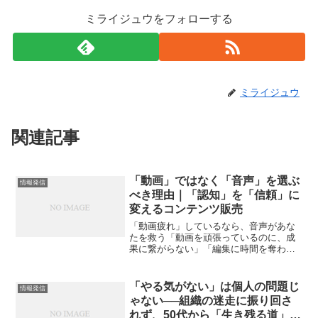
ミライジュウをフォローする
ミライジュウ
関連記事
「動画」ではなく「音声」を選ぶ
情報発信
べき理由｜「認知」を「信頼」に
変えるコンテンツ販売
「動画疲れ」しているなら、音声があな
たを救う「動画を頑張っているのに、成
果に繋がらない」「編集に時間を奪われ
て、肝心の商品づくりが止まっている」
「撮影場所、服装、表情、背景……全部
がストレスだ」そんな感覚を抱えている
「やる気がない」は個人の問題じ
情報発信
なら、努力の方向が少しだ...
ゃない──組織の迷走に振り回さ
れず、50代から「生き残る道」を