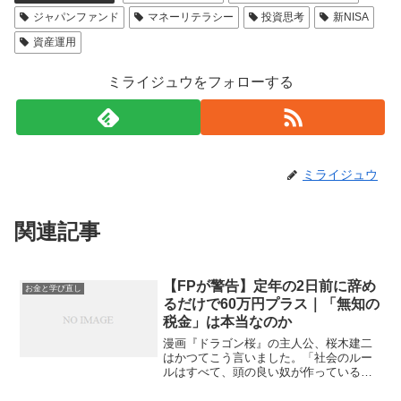
ジャパンファンド
マネーリテラシー
投資思考
新NISA
資産運用
ミライジュウをフォローする
ミライジュウ
関連記事
【FPが警告】定年の2日前に辞め
お金と学び直し
るだけで60万円プラス｜「無知の
税金」は本当なのか
漫画『ドラゴン桜』の主人公、桜木建二
はかつてこう言いました。「社会のルー
ルはすべて、頭の良い奴が作っている。
つまり、社会のルールは、頭の良い奴に
都合のいいように作られているんだ。逆