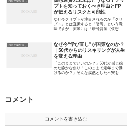
仮想通貨の未来はどうなる？クリ
お金と学び直し
いて学んで記事を書い...
プトを知っておくべき理由とFP
が伝えるリスクと可能性
なぜ今クリプトが注目されるのか「クリ
プト」とは直訳すると「暗号」という意
味ですが、実際には「暗号資産（仮想通
貨）」を指す言葉として広く使われてい
ます。ビットコインやイーサリアム、リ
ップルなどの代表的な通貨がその中心に
なぜ今“学び直し”が国策なのか？
お金と学び直し
あり、ブロックチェーンと...
｜50代からのリスキリングが人生
を変える理由
「このままでいいのか？」50代が感じ始
めた静かな焦り「このままで定年まで働
けるのか？」そんな漠然とした不安を、
あなたも感じたことがあるかもしれませ
ん。近年、企業の再編や人員配置の見直
しが進むなかで、DX（デジタルトランス
フォーメーション）や...
コメント
コメントを書き込む