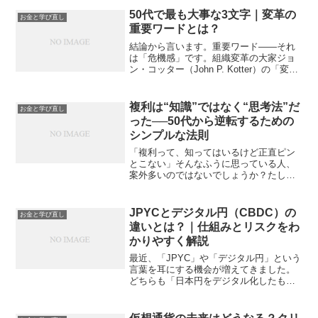
に、都合の悪いことは分からないように
50代で最も大事な3文字｜変革の
お金と学び直し
隠してある。……つまり、...
重要ワードとは？
結論から言います。重要ワード――それ
は「危機感」です。組織変革の大家ジョ
ン・コッター（John P. Kotter）の「変革
を成功させる8段階」でも、第一段階は
「危機感を高める」。ここが動かなけれ
ば、どんな改革も始まりません。そして
複利は“知識”ではなく“思考法”だ
お金と学び直し
個人のキ...
った──50代から逆転するための
シンプルな法則
「複利って、知ってはいるけど正直ピン
とこない」そんなふうに思っている人、
案外多いのではないでしょうか？たしか
に、複利の仕組みは簡単です。お金が増
えて、その増えた分もまたお金を生む。
教科書で見たことがある、あるいは聞い
JPYCとデジタル円（CBDC）の
お金と学び直し
たことがある、という人も...
違いとは？｜仕組みとリスクをわ
かりやすく解説
最近、「JPYC」や「デジタル円」という
言葉を耳にする機会が増えてきました。
どちらも「日本円をデジタル化したも
の」に見えるので、同じ仕組みのように
感じてしまう人も多いでしょう。実際、
私自身も以前デジタル円（CBDC）につ