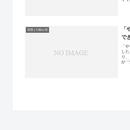
「
習慣と行動心理
で
「や
した
り、
が「