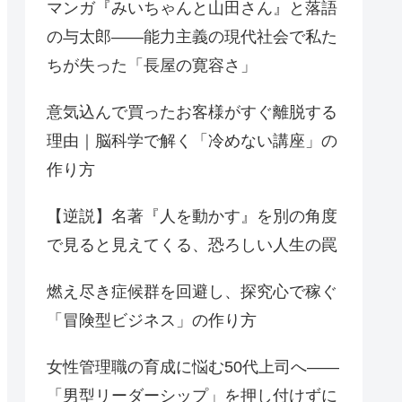
マンガ『みいちゃんと山田さん』と落語
の与太郎——能力主義の現代社会で私た
ちが失った「長屋の寛容さ」
意気込んで買ったお客様がすぐ離脱する
理由｜脳科学で解く「冷めない講座」の
作り方
【逆説】名著『人を動かす』を別の角度
で見ると見えてくる、恐ろしい人生の罠
燃え尽き症候群を回避し、探究心で稼ぐ
「冒険型ビジネス」の作り方
女性管理職の育成に悩む50代上司へ——
「男型リーダーシップ」を押し付けずに