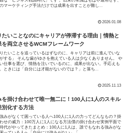
のマーケティング手法だけでは成果を出すことが難し...
2026.01.08
りたいことなのにキャリアが停滞する理由｜情熱と
果を両立させるWCMフレームワーク
りたいことを追っているはずなのに、キャリアは前に進んでいな
がする」 そんな歯がゆさを抱えている人は少なくありません。 や
い仕事を選び、情熱を注いでいるのに、成果が出ない。手応えも
。ときには「自分には才能がないのでは？」と落ち...
2025.11.13
みを掛け合わせて唯一無二に！100人に1人のスキル
差別化する方法
強みがなくて困っている人へ100人に1人の力ってどんなもの？掛
わせの威力：100万人に1人になる方法僕の掛け合わせ実例平面で
時代がやってきたまとめ：100人に1人は、誰でもなれる強みがな
困っている人へ「自分には強みがない」「...