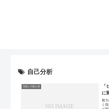
自己分析
「
習慣と行動心理
に
努力
く現
ど困