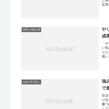
従来
や
習慣と行動心理
成
「や
い気
りた
薄い
強
お金と学び直し
で
目次
け合
勝つ
くて