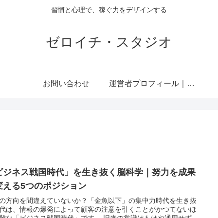
習慣と心理で、稼ぐ力をデザインする
ゼロイチ・スタジオ
お問い合わせ
運営者プロフィール｜ミライジュウ
ビジネス戦国時代」を生き抜く脳科学｜努力を成果
変える5つのポジション
の方向を間違えていないか？「金魚以下」の集中力時代を生き抜
代は、情報の爆発によって顧客の注意を引くことがかつてないほ
難な「ビジネス戦国時代」です 。旧来の常識はもはや通用せず、