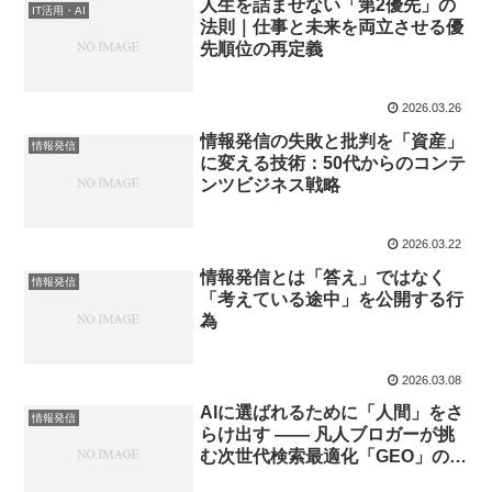
人生を詰ませない「第2優先」の
IT活用・AI
法則｜仕事と未来を両立させる優
先順位の再定義
2026.03.26
情報発信の失敗と批判を「資産」
情報発信
に変える技術：50代からのコンテ
ンツビジネス戦略
2026.03.22
情報発信とは「答え」ではなく
情報発信
「考えている途中」を公開する行
為
2026.03.08
AIに選ばれるために「人間」をさ
情報発信
らけ出す —— 凡人ブロガーが挑
む次世代検索最適化「GEO」の正
体