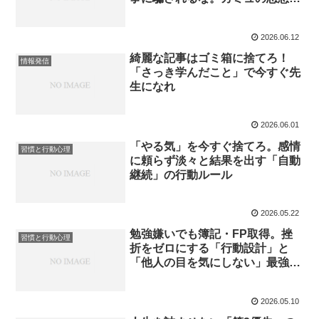
ら学ぶ、不条理時代の継続術
2026.06.12
綺麗な記事はゴミ箱に捨てろ！
情報発信
「さっき学んだこと」で今すぐ先
生になれ
2026.06.01
「やる気」を今すぐ捨てろ。感情
習慣と行動心理
に頼らず淡々と結果を出す「自動
継続」の行動ルール
2026.05.22
勉強嫌いでも簿記・FP取得。挫
習慣と行動心理
折をゼロにする「行動設計」と
「他人の目を気にしない」最強の
習慣術
2026.05.10