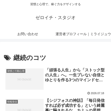
習慣と心理で、稼ぐ力をデザインする
ゼロイチ・スタジオ
お問い合わせ
運営者プロフィール｜ミライジュウ
継続のコツ
「頑張る人生」から「ストック型
習慣と行動心理
の人生」へ。一生ブレない自信と
ゆとりを作る3つのマインドセッ
ト
2026.07.18
【シジフォスの神話】「毎日発信
情報発信
すれば必ず成功する」という綺麗
事に騙されるな。カミュの思想か