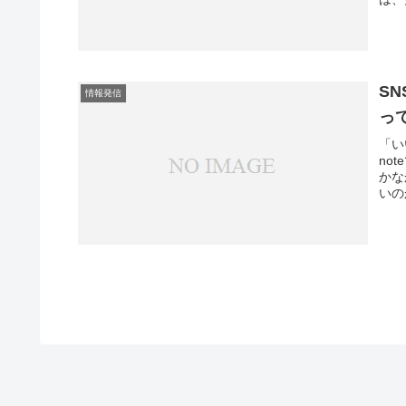
S
情報発信
っ
「い
no
かな
いの