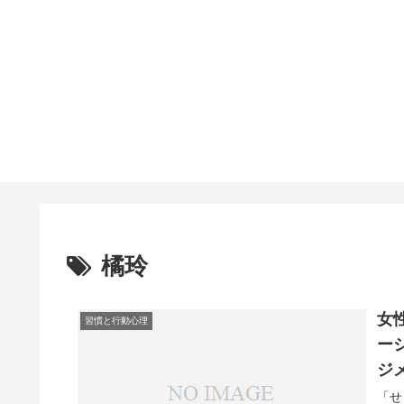
橘玲
女
習慣と行動心理
ー
ジ
「せ