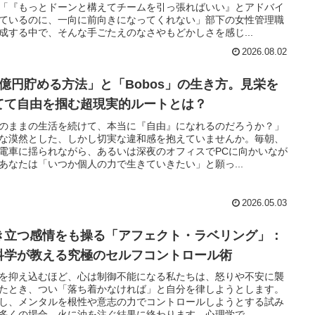
「『もっとドーンと構えてチームを引っ張ればいい』とアドバイ
ているのに、一向に前向きになってくれない」部下の女性管理職
成する中で、そんな手ごたえのなさやもどかしさを感じ...
2026.08.02
1億円貯める方法」と「Bobos」の生き方。見栄を
てて自由を掴む超現実的ルートとは？
のままの生活を続けて、本当に『自由』になれるのだろうか？」
な漠然とした、しかし切実な違和感を抱えていませんか。毎朝、
電車に揺られながら、あるいは深夜のオフィスでPCに向かいなが
あなたは「いつか個人の力で生きていきたい」と願っ...
2026.05.03
き立つ感情をも操る「アフェクト・ラベリング」：
科学が教える究極のセルフコントロール術
を抑え込むほど、心は制御不能になる私たちは、怒りや不安に襲
たとき、つい「落ち着かなければ」と自分を律しようとします。
し、メンタルを根性や意志の力でコントロールしようとする試み
多くの場合、火に油を注ぐ結果に終わります。心理学で...