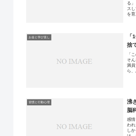
る」
スし
を育
「
お金と学び直し
捨
「こ
そん
満員
ら、
沸
習慣と行動心理
脳
感情
われ
しか
は、