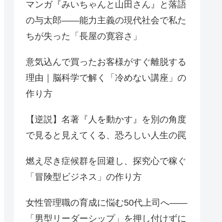
マンガ『みいちゃんと山田さん』と落語
の与太郎——能力主義の現代社会で私た
ちが失った「長屋の寛容さ」
意気込んで買ったお客様がすぐ離脱する
理由｜脳科学で解く「冷めない講座」の
作り方
【逆説】名著『人を動かす』を別の角度
で見ると見えてくる、恐ろしい人生の罠
燃え尽き症候群を回避し、探究心で稼ぐ
「冒険型ビジネス」の作り方
女性管理職の育成に悩む50代上司へ——
「男型リーダーシップ」を押し付けずに