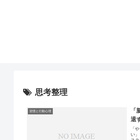
思考整理
「
習慣と行動心理
退
「や
い」
スク