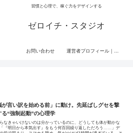
習慣と心理で、稼ぐ力をデザインする
ゼロイチ・スタジオ
お問い合わせ
運営者プロフィール｜ミライジュウ
脳が言い訳を始める前」に動け。先延ばしグセを撃
する“強制起動”の心理学
らなきゃいけないのは分かっているのに、どうしても体が動かな
「『明日から本気出す』をもう何百回繰り返しただろう……」デ
の前で固まり、スマホを眺め、気がつけば1時間が過ぎている。そ