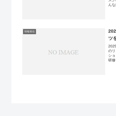
んな
2
情報発信
ツ
20
のリ
ショ
研修