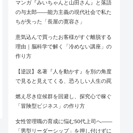
マンガ『みいちゃんと山田さん』と落語
の与太郎——能力主義の現代社会で私た
ちが失った「長屋の寛容さ」
意気込んで買ったお客様がすぐ離脱する
理由｜脳科学で解く「冷めない講座」の
作り方
【逆説】名著『人を動かす』を別の角度
で見ると見えてくる、恐ろしい人生の罠
燃え尽き症候群を回避し、探究心で稼ぐ
「冒険型ビジネス」の作り方
女性管理職の育成に悩む50代上司へ——
「男型リーダーシップ」を押し付けずに