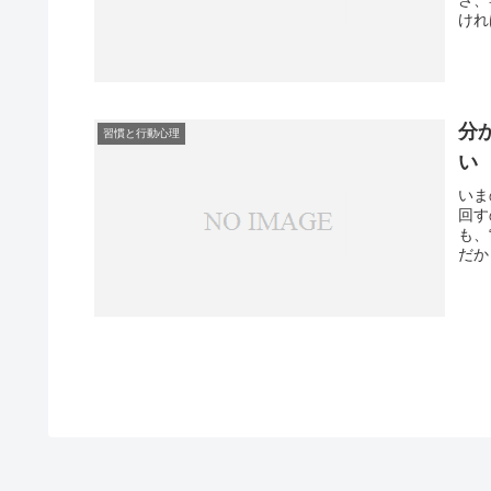
けれ
分
習慣と行動心理
い
いま
回す
も、
だか