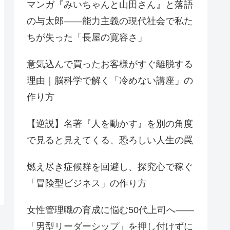
マンガ『みいちゃんと山田さん』と落語
の与太郎——能力主義の現代社会で私た
ちが失った「長屋の寛容さ」
意気込んで買ったお客様がすぐ離脱する
理由｜脳科学で解く「冷めない講座」の
作り方
【逆説】名著『人を動かす』を別の角度
で見ると見えてくる、恐ろしい人生の罠
燃え尽き症候群を回避し、探究心で稼ぐ
「冒険型ビジネス」の作り方
女性管理職の育成に悩む50代上司へ——
「男型リーダーシップ」を押し付けずに