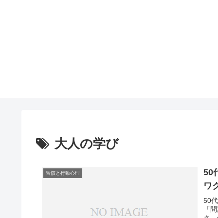
大人の学び
5
習慣と行動心理
ワ
50
「問
さ、