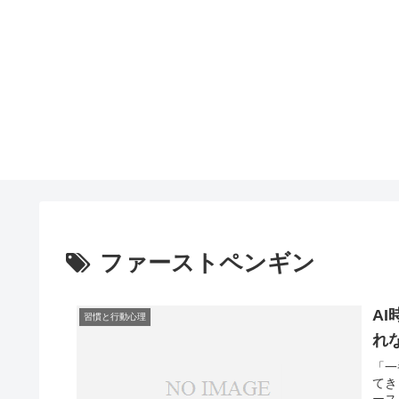
ファーストペンギン
A
習慣と行動心理
れ
「一
てき
ース