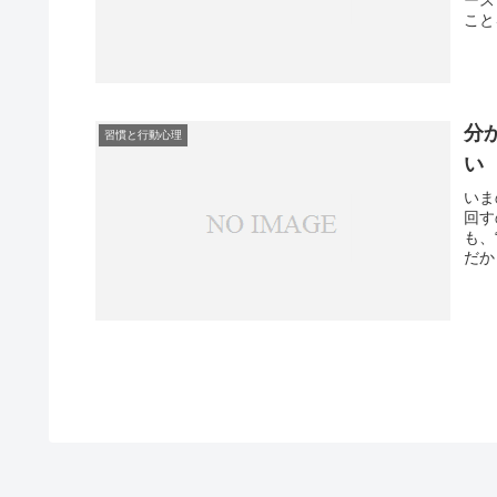
こと
分
習慣と行動心理
い
いま
回す
も、
だか