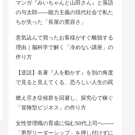
マンガ『みいちゃんと山田さん』と落語
の与太郎——能力主義の現代社会で私た
ちが失った「長屋の寛容さ」
意気込んで買ったお客様がすぐ離脱する
理由｜脳科学で解く「冷めない講座」の
作り方
【逆説】名著『人を動かす』を別の角度
で見ると見えてくる、恐ろしい人生の罠
燃え尽き症候群を回避し、探究心で稼ぐ
「冒険型ビジネス」の作り方
女性管理職の育成に悩む50代上司へ——
「男型リーダーシップ」を押し付けずに