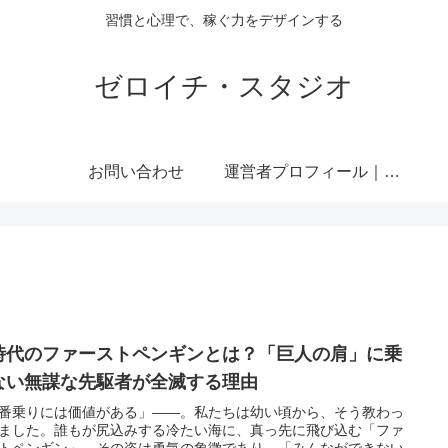
習慣と心理で、稼ぐ力をデザインする
ゼロイチ・スタジオ
お問い合わせ
運営者プロフィール｜ミライジュウ
I時代のファーストペンギンとは？「巨人の肩」に乗
ない無謀な先駆者が全滅する理由
番乗りには価値がある」——。私たちは幼い頃から、そう教わっ
ました。誰もが尻込みする冷たい海に、真っ先に飛び込む「ファ
トペンギン」。その姿は勇気の象徴であり、「みんなができない