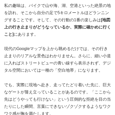
私の趣味は、バイクで山や海、湖、空港といった絶景の地
を訪れ、そこから自分の足で5キロメートルほどランニン
グすることです。そして、その行動の1番の楽しみは
[地図
上の行き止まりがどうなっているか、実際に確かめに行く
こと]
にあります。
現代のGoogleマップを上から眺めるだけでは、その行き
止まりのリアルな景色はわかりません。さらに、細い小道
に入ればストリートビューの青い線すら表示されず、デジ
タル空間においては一種の「空白地帯」になります。
でも、実際に現地へ赴き、走ってたどり着いた先に、巨大
なゲートが聳え立っていることがあるのです。「ここから
先はどうやっても行けない」という圧倒的な拒絶を目の当
たりにした瞬間、言葉にできないゾクゾクするようなワク
ワク感が胸を満たします。