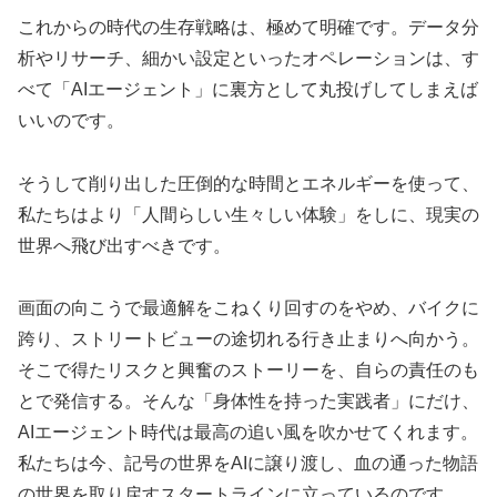
これからの時代の生存戦略は、極めて明確です。データ分
析やリサーチ、細かい設定といったオペレーションは、す
べて「AIエージェント」に裏方として丸投げしてしまえば
いいのです。
そうして削り出した圧倒的な時間とエネルギーを使って、
私たちはより「人間らしい生々しい体験」をしに、現実の
世界へ飛び出すべきです。
画面の向こうで最適解をこねくり回すのをやめ、バイクに
跨り、ストリートビューの途切れる行き止まりへ向かう。
そこで得たリスクと興奮のストーリーを、自らの責任のも
とで発信する。そんな「身体性を持った実践者」にだけ、
AIエージェント時代は最高の追い風を吹かせてくれます。
私たちは今、記号の世界をAIに譲り渡し、血の通った物語
の世界を取り戻すスタートラインに立っているのです。