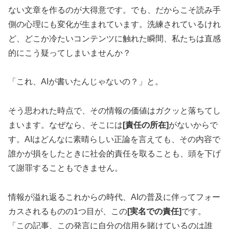
ない文章を作るのが大得意です。でも、だからこそ読み手
側の心理にも変化が生まれています。洗練されているけれ
ど、どこか冷たいコンテンツに触れた瞬間、私たちは直感
的にこう疑ってしまいませんか？
「これ、AIが書いたんじゃないの？」と。
そう思われた時点で、その情報の価値はガクッと落ちてし
まいます。なぜなら、そこには
[責任の所在]
がないからで
す。AIはどんなに素晴らしい正論を言えても、その内容で
誰かが損をしたときに社会的責任を取ることも、頭を下げ
て謝罪することもできません。
情報が溢れ返るこれからの時代、AIの普及に伴ってフォー
カスされるものの1つ目が、この
[実名での責任]
です。
「この記事、この発言に自分の信用を賭けているのは誰