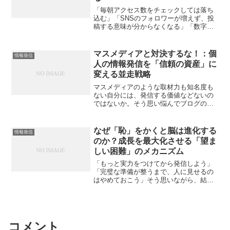
「毎朝アクセス数をチェックしては落ち
込む」「SNSのフォロワーが増えず、投
稿する意味が分からなくなる」「数字を
追うほど、発信が苦しくなってきた」そ
んな経験はありませんか？多くのブロガ
ーや個人発信者が、“数字の呪縛”に囚われ
マスメディアと対決するな！：個
情報発信
ています。PV、登...
人の情報発信を「信頼の資産」に
変える並走戦略
マスメディアのような取材力も知名度も
ない自分には、発信する価値などないの
ではないか。そう思い悩んでブログの執
筆をためらっている方は少なくありませ
ん。しかし、既存メディアと争う必要は
まったくありません。個人には個人の強
なぜ「恥」をかくと脳は進化する
情報発信
みである「並走感」と「情...
のか？成長を最大化させる「望ま
しい困難」のメカニズム
「もっと実力をつけてから発信しよう」
「完璧な準備が整うまで、人に見せるの
はやめておこう」そう思いながら、結局
一歩も前に進めない自分に嫌気がさして
いませんか？この記事は、「完璧主義が
原因で新しい挑戦に足踏みをしている
人」や、「どれだけ努力して...
コメント