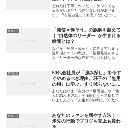
どれだけ丁寧に作ったコンテンツでも、
反応がいまひとつ伸びない時がありま
す。LPを読み返しても悪くないように見
えるのに、購入ボタンだけが押されな
い。そんな場面は、多くの発信者が経験
します。ただ、そこで「自分の実力不足
「発信＝偉そう」の誤解を越えて
情報発信
だ」と決めつける必要はあり...
｜“自然体のリーダー”が生まれる
瞬間とは？
なぜか「発信＝偉そう」に見えてしまう
違和感かつての私は、「情報発信をする
人＝リーダー的な存在でなければならな
い」と感じていました。誰かに語りかけ
るという行為自体が、どこか上から目線
のような気がして、「自分なんかが発信
50代会社員が「強み探し」を今す
情報発信
してもいいのか？」と躊躇...
ぐやめるべき理由。荘子の『無用
の用』に学ぶ、すり減らないコン
テンツビジネスの始め方
あなたはいま「自分の市場価値」や「他
人に誇れる強み」を血眼になって探して
いませんか？「人生100年時代、50代から
も稼げる個人ビジネスを始めよう」「こ
れまでのキャリアを棚卸しして、代わり
のきかない人材（商品）になろう」ビジ
あなたのファンを増やす方法｜一
情報発信
ネス書やSNSを開...
歩先の行動でブログも売上も変わ
る