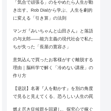
「気合で頑張る」のをやめたら人生が動
き出す。Rob Dialから学ぶ、人生を劇的
に変える「引き算」の法則
マンガ『みいちゃんと山田さん』と落語
の与太郎——能力主義の現代社会で私た
ちが失った「長屋の寛容さ」
意気込んで買ったお客様がすぐ離脱する
理由｜脳科学で解く「冷めない講座」の
作り方
【逆説】名著『人を動かす』を別の角度
で見ると見えてくる、恐ろしい人生の罠
燃え尽き症候群を回避し、探究心で稼ぐ