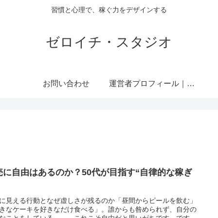
習慣と心理で、稼ぐ力をデザインする
ゼロイチ・スタジオ
お問い合わせ
運営者プロフィール｜ミライジュウ
売に自由はあるのか？50代が目指す“自律的な稼ぎ
に見える行動となぜ虚しさが残るのか「昼間からビールを飲む」
きなケーキを好きなだけ食べる」。誰からも咎められず、自分の
なことをしている――。これこそ自由だと思いがちです。です