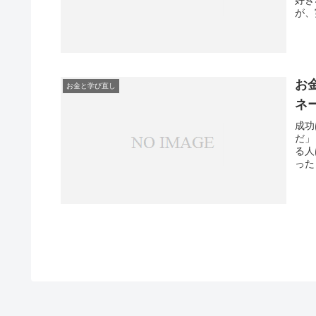
が、
お
お金と学び直し
ネ
成功
だ」
る人
った