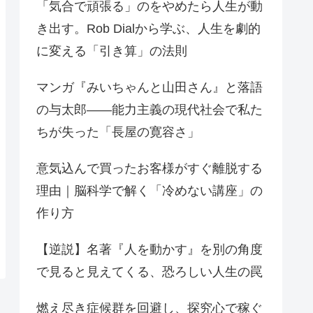
「気合で頑張る」のをやめたら人生が動
き出す。Rob Dialから学ぶ、人生を劇的
に変える「引き算」の法則
マンガ『みいちゃんと山田さん』と落語
の与太郎——能力主義の現代社会で私た
ちが失った「長屋の寛容さ」
意気込んで買ったお客様がすぐ離脱する
理由｜脳科学で解く「冷めない講座」の
作り方
【逆説】名著『人を動かす』を別の角度
で見ると見えてくる、恐ろしい人生の罠
燃え尽き症候群を回避し、探究心で稼ぐ