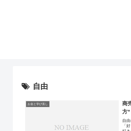
自由
商
お金と学び直し
方”
自由
「好
好き