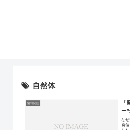
自然体
「
情報発信
ー
なぜ
発信
した