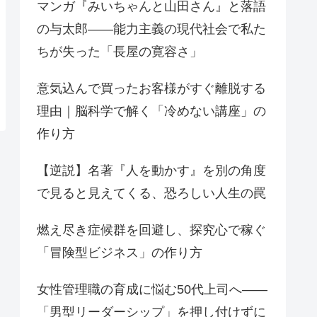
マンガ『みいちゃんと山田さん』と落語
の与太郎——能力主義の現代社会で私た
ちが失った「長屋の寛容さ」
意気込んで買ったお客様がすぐ離脱する
理由｜脳科学で解く「冷めない講座」の
作り方
【逆説】名著『人を動かす』を別の角度
で見ると見えてくる、恐ろしい人生の罠
燃え尽き症候群を回避し、探究心で稼ぐ
「冒険型ビジネス」の作り方
女性管理職の育成に悩む50代上司へ——
「男型リーダーシップ」を押し付けずに