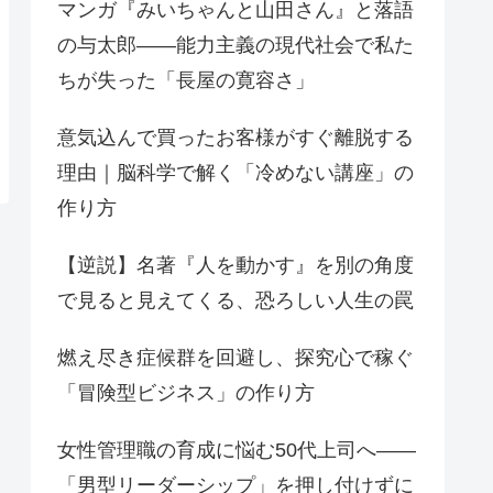
マンガ『みいちゃんと山田さん』と落語
の与太郎——能力主義の現代社会で私た
ちが失った「長屋の寛容さ」
意気込んで買ったお客様がすぐ離脱する
理由｜脳科学で解く「冷めない講座」の
作り方
【逆説】名著『人を動かす』を別の角度
で見ると見えてくる、恐ろしい人生の罠
燃え尽き症候群を回避し、探究心で稼ぐ
「冒険型ビジネス」の作り方
女性管理職の育成に悩む50代上司へ——
「男型リーダーシップ」を押し付けずに