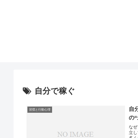
自分で稼ぐ
自
習慣と行動心理
の
なぜ
立し
多く