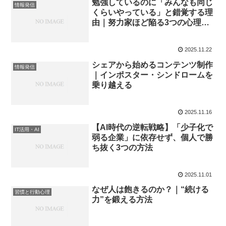
勉強しているのに「みんなも同じ
情報発信
くらいやっている」と錯覚する理
由｜努力家ほど陥る3つの心理バ
イアス
2025.11.22
シェアから始めるコンテンツ制作
情報発信
｜インポスター・シンドロームを
乗り越える
2025.11.16
【AI時代の逆転戦略】「少子化で
IT活用・AI
弱る企業」に依存せず、個人で勝
ち抜く3つの方法
2025.11.01
なぜ人は飽きるのか？｜“続ける
習慣と行動心理
力”を鍛える方法