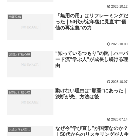
2025.10.12
「無用の用」はリフレーミングだ
情報発信
った｜50代が定年後に見直す“価
値の再定義”の力
2025.10.09
“知っているつもり”の罠｜ハーバ
習慣と行動心理
ード流“学ぶ人”が成長し続ける理
由
2025.10.07
動けない理由は“順番”にあった｜
習慣と行動心理
決断が先、方法は後
2025.07.14
なぜ今“学び直し”が国策なのか？
お金と学び直し
｜50代からのリスキリングが人生