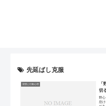
先延ばし克服
「
習慣と行動心理
切
野心
怠け
があ