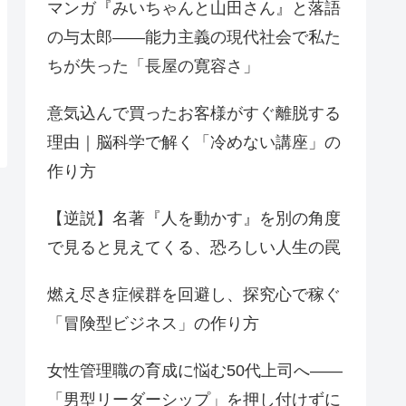
マンガ『みいちゃんと山田さん』と落語
の与太郎——能力主義の現代社会で私た
ちが失った「長屋の寛容さ」
意気込んで買ったお客様がすぐ離脱する
理由｜脳科学で解く「冷めない講座」の
作り方
【逆説】名著『人を動かす』を別の角度
で見ると見えてくる、恐ろしい人生の罠
燃え尽き症候群を回避し、探究心で稼ぐ
「冒険型ビジネス」の作り方
女性管理職の育成に悩む50代上司へ——
「男型リーダーシップ」を押し付けずに