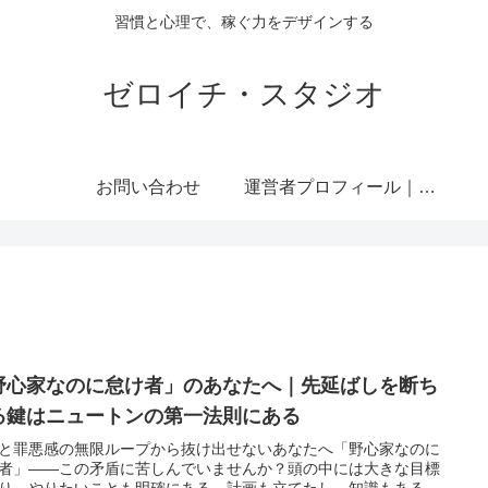
習慣と心理で、稼ぐ力をデザインする
ゼロイチ・スタジオ
お問い合わせ
運営者プロフィール｜ミライジュウ
野心家なのに怠け者」のあなたへ｜先延ばしを断ち
る鍵はニュートンの第一法則にある
と罪悪感の無限ループから抜け出せないあなたへ「野心家なのに
者」――この矛盾に苦しんでいませんか？頭の中には大きな目標
り、やりたいことも明確にある。計画も立てたし、知識もある。