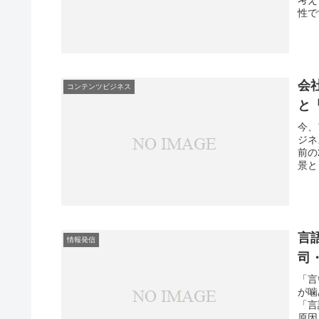
性で
会
コンテンツビジネス
と
今、
ジネ
前の
景と
言
情報発信
司
「言
が噛
「言
原因