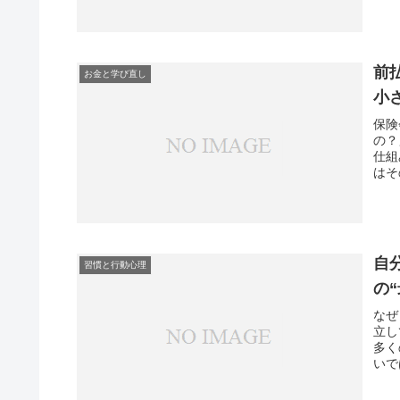
前
お金と学び直し
小
保険
の？
仕組
はそ
自
習慣と行動心理
の
なぜ
立し
多く
いで