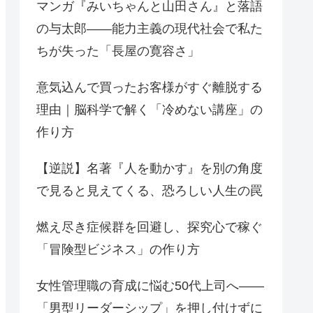
マンガ『みいちゃんと山田さん』と落語
の与太郎——能力主義の現代社会で私た
ちが失った「長屋の寛容さ」
意気込んで買ったお客様がすぐ離脱する
理由｜脳科学で解く「冷めない講座」の
作り方
【逆説】名著『人を動かす』を別の角度
で見ると見えてくる、恐ろしい人生の罠
燃え尽き症候群を回避し、探究心で稼ぐ
「冒険型ビジネス」の作り方
女性管理職の育成に悩む50代上司へ——
「男型リーダーシップ」を押し付けずに