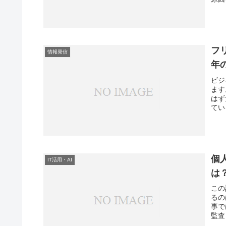
フ
情報発信
年
ビジ
ます
はず
てい
個
IT活用・AI
は
この
るの
事で
監査・