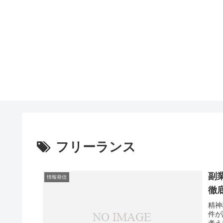
フリーランス
副
情報発信
徹
精神
件が
考え