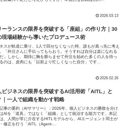
2026.03.13
リーランスの限界を突破する「座組」の作り方｜30
の現場経験から導いたプロデュース術
ネスが軌道に乗り、1人で回せなくなった時、誰もが真っ先に考え
。「外注さんに手伝ってもらおう。そうすれば自分は楽になれる
だ」しかし、期待に胸を膨らませて外注を始めた多くの人を待っ
るのは、皮肉にも「以前より忙しくなった自分」です...
2026.02.26
人ビジネスの限界を突破するAI活用術「AITL」と
？｜一人で組織を動かす戦略
記事の要約（AIサマリー）：2026年、個人ビジネスの勝敗を分け
はAIを「道具」ではなく「組織」として統治する能力です。本記
は、人間が常に介在するHITLモデルから、AIエージェント同士が
修正を行う「AITL（Agent-...