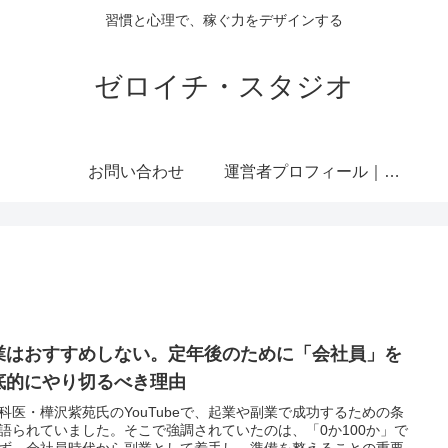
習慣と心理で、稼ぐ力をデザインする
ゼロイチ・スタジオ
お問い合わせ
運営者プロフィール｜ミライジュウ
業はおすすめしない。定年後のために「会社員」を
底的にやり切るべき理由
科医・樺沢紫苑氏のYouTubeで、起業や副業で成功するための条
語られていました。そこで強調されていたのは、「0か100か」で
ず、会社員時代から副業として着手し、準備を整えることの重要