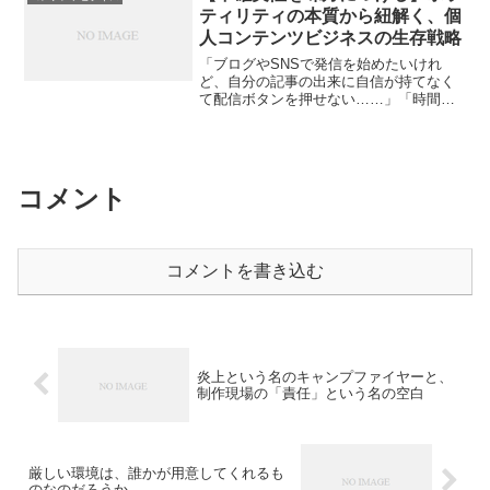
戦しようとする人が増えてい...
ティリティの本質から紐解く、個
人コンテンツビジネスの生存戦略
「ブログやSNSで発信を始めたいけれ
ど、自分の記事の出来に自信が持てなく
て配信ボタンを押せない……」「時間を
かけて完璧なコンテンツを作ったのに、
全く読まれなかったらどうしよう……」
情報発信やコンテンツビジネスに挑戦し
ようとするとき、誰もがこ...
コメント
コメントを書き込む
炎上という名のキャンプファイヤーと、
制作現場の「責任」という名の空白
厳しい環境は、誰かが用意してくれるも
のなのだろうか