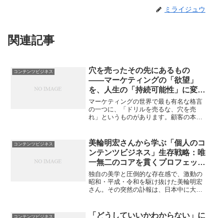
ミライジュウ
関連記事
穴を売ったその先にあるもの
コンテンツビジネス
——マーケティングの「欲望」
を、人生の「持続可能性」に変え
る新・仕事論
マーケティングの世界で最も有名な格言
の一つに、「ドリルを売るな、穴を売
れ」というものがあります。顧客の本質
的な目的を理解せよという教えですが、
定年を迎え、個人でビジネスを志す私た
ちにとって、この言葉には「続き」が必
美輪明宏さんから学ぶ「個人のコ
コンテンツビジネス
要です。なぜなら、穴を開け...
ンテンツビジネス」生存戦略：唯
一無二のコアを貫くプロフェッシ
ョナリズム
独自の美学と圧倒的な存在感で、激動の
昭和・平成・令和を駆け抜けた美輪明宏
さん。その突然の訃報は、日本中に大き
な衝撃と深い喪失感をもたらしました。
時代のひとつの終わりを感じると同時
に、美輪さんが遺した数々の言葉や生き
「どうしていいかわからない」に
コンテンツビジネス