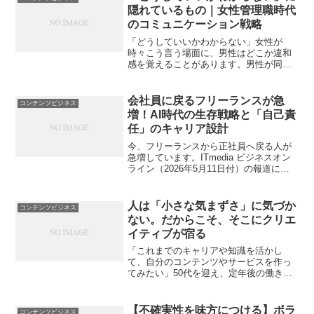
様は、今なお私たちの心に強...
隠れているもの｜女性管理職時代
のコミュニケーション戦略
「どうしていいかわからない」女性が
時々こう言う場面に、男性はどこか違和
感を覚えることがあります。男性が同じ
言葉を使うと、少し幼く聞こえたり、責
任回避のように見えたりするのに、女性
が言うと成立してしまう。そんな空気が
会社員に戻るフリーランスが急
コンテンツビジネス
あります。私自身、長年ラジ...
増！AI時代の生存戦略と「自己責
任」のキャリア設計
今、フリーランスから正社員へ戻る人が
急増しています。ITmedia ビジネスオン
ライン（2026年5月11日付）の報道によ
れば、その数は5年前の2.8倍に達したと
いいます。参照したITmediaの記事では、
その背景として「コロナ禍による案件...
人は「小さな気まずさ」に気づか
コンテンツビジネス
ない。だからこそ、そこにクリエ
イティブが宿る
「これまでのキャリアや知識を活かし
て、自分のコンテンツやサービスを作っ
てみたい」50代を迎え、定年後の働き方
やセカンドキャリアを見据えて、コンテ
ンツビジネス（講座、コンサルティン
グ、情報発信、専門サービスなど）に挑
【不確実性を味方につける】ボラ
コンテンツビジネス