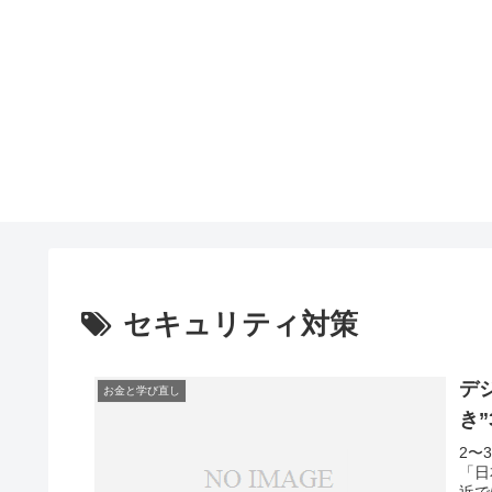
セキュリティ対策
デ
お金と学び直し
き
2〜
「日
近で