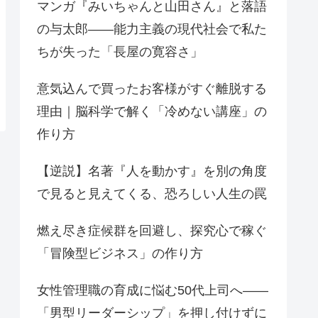
マンガ『みいちゃんと山田さん』と落語
の与太郎——能力主義の現代社会で私た
ちが失った「長屋の寛容さ」
意気込んで買ったお客様がすぐ離脱する
理由｜脳科学で解く「冷めない講座」の
作り方
【逆説】名著『人を動かす』を別の角度
で見ると見えてくる、恐ろしい人生の罠
燃え尽き症候群を回避し、探究心で稼ぐ
「冒険型ビジネス」の作り方
女性管理職の育成に悩む50代上司へ——
「男型リーダーシップ」を押し付けずに