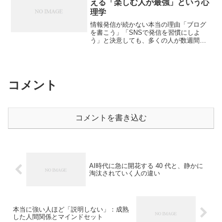
える「楽しむ人が最強」という心
理学
情報発信が続かない本当の理由「ブログ
を書こう」「SNSで発信を習慣にしよ
う」と決意しても、多くの人が数週間で
手が止まってしまいます。最初はやる気
に満ちていても、時間がない、成果が出
ない、何を書けばいいか分からない…と
悩みは尽きません。実際、...
コメント
コメントを書き込む
AI時代に急に開花する 40 代と、静かに
淘汰されていく人の違い
本当に強い人ほど「説明しない」：成熟
した人間関係とマインドセット