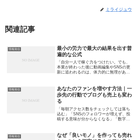
ミライジュウ
関連記事
最小の労力で最大の結果を出す普
情報発信
遍的な公式
「自分一人で稼ぐ力をつけたい。でも、
本業が終わった後に動画編集やSNSの更
新に追われるのは、体力的に無理があ
る……」2026年、副業ブームの裏側で、
多くの50代サラリーマンがこの「時間と
体力の壁」に突き当たっています。定年
あなたのファンを増やす方法｜一
情報発信
を数年後に控え、「...
歩先の行動でブログも売上も変わ
る
「毎朝アクセス数をチェックしては落ち
込む」「SNSのフォロワーが増えず、投
稿する意味が分からなくなる」「数字を
追うほど、発信が苦しくなってきた」そ
んな経験はありませんか？多くのブロガ
ーや個人発信者が、“数字の呪縛”に囚われ
なぜ「良いモノ」を作っても売れ
情報発信
ています。PV、登...