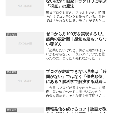
ないのか？画家ドラクロワに学ぶ
「視点」の魔法
毎日ブログを書き、スキルを磨き、時間
をかけてコンテンツを作っている。自分
では「それなりに良いモノ」ができた手
応えもある。それなのに、なぜか反応が
ない。売れない。もしあなたが今、そん
な壁にぶつかっているなら。原因は、努
ゼロから月100万を実現する1人
情報発信
力不足でも、才能不足でも...
起業の設計図｜感覚も運もいらな
い稼ぎ方
「起業したいけれど、何から始めればい
いかわからない」「良いアイデアだと思
ったのに、まったく売れなかった…」そ
んな行き場のないモヤモヤを抱えている
なら、この記事はあなたのためのもので
す。今の時代、エステも、美容院も、ジ
ブログが継続できない理由は「時
情報発信
ムも、講座も、ハンドメイ...
間がない」ではなく「優先順位」
にある？脳科学で解決する継続の
秘訣
「今日もブログが書けなかった……」深
夜、重い体でベッドに潜り込みながら、
自分を責める。そんな夜を何度繰り返し
たでしょうか。「明日は仕事が早く終わ
るはずだから」「週末にまとめて書けば
いい」。そうやって自分に言い訳をしな
情報発信を続けるコツ｜論語が教
情報発信
がら、気がつけばブログの...